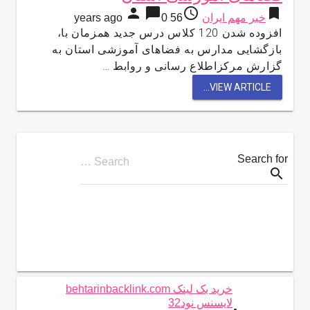
person
chat_bubble
access_time
bookmark
خبر مهم ایران
56 years ago
0
افزوده شدن 120 کلاس درس جدید همزمان با،
بازگشایی مدارس به فضاهای آموزشی استان به
گزارش مرکزاطلاع رسانی و روابط …
VIEW ARTICLE...
Search for
Search …
search
خرید بک لینک behtarinbacklink.com
لایسنس نود32