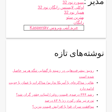
مدیر :
پسورد نود 32
اوکلی لایسنس رایگان نود 32
همیار نود 32
بهترین سئو
رایگان
خرید آنتی ویروس Kaspersky
نوشته‌های تازه
روبیو: پیشرفت‌هایی در زمینه بازگشایی تنگه هرمز حاصل
شده است
بقائی: مذاکره‌ای با آمریکا نداریم/ مذاکرات با عمان با جدیت
ادامه دارد
رشد ۳۴۴ درصدی قیمت روغن/ لبنیات چقدر گران شد؟
تورم تیر ماه رکورد زد؛ ۸۳.۹ درصد
موافقت سران قوا با افزایش قیمت بنزین؟