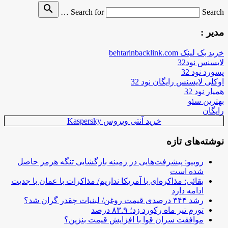
search
Search for
Search …
مدیر :
خرید بک لینک behtarinbacklink.com
لایسنس نود32
پسورد نود 32
اوکلی لایسنس رایگان نود 32
همیار نود 32
بهترین سئو
رایگان
خرید آنتی ویروس Kaspersky
نوشته‌های تازه
روبیو: پیشرفت‌هایی در زمینه بازگشایی تنگه هرمز حاصل
شده است
بقائی: مذاکره‌ای با آمریکا نداریم/ مذاکرات با عمان با جدیت
ادامه دارد
رشد ۳۴۴ درصدی قیمت روغن/ لبنیات چقدر گران شد؟
تورم تیر ماه رکورد زد؛ ۸۳.۹ درصد
موافقت سران قوا با افزایش قیمت بنزین؟