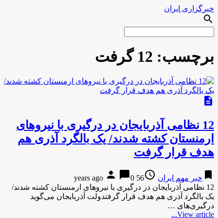
خبرگزاری ایران
search
برچسب:
12 گرفت
description
12 نظامی آذربایجان در درگیری با نیروهای
ارمنستان کشته شدند/ یک بالگرد آذری هم
هدف قرار گرفت
person
chat_bubble
access_time
bookmark
خبر مهم ایران
56 years ago
0
12 نظامی آذربایجان در درگیری با نیروهای ارمنستان کشته شدند/
یک بالگرد آذری هم هدف قرار گرفتدولت آذربایجان می‌گوید
درگیری‌های …
View article...