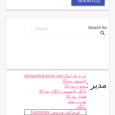
VIEW ARTICLE...
Search for
Search …
search
خرید بک لینک behtarinbacklink.com
لایسنس نود32
مدیر :
پسورد نود 32
اوکلی لایسنس رایگان نود 32
همیار نود 32
بهترین سئو
رایگان
خرید آنتی ویروس Kaspersky