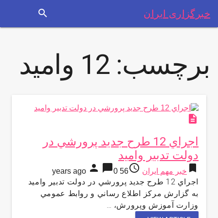
search
خبرگزاری ایران
برچسب:
12 واميد
description
اجراي 12 طرح جديد پرورشي در
دولت تدبير واميد
person
chat_bubble
access_time
bookmark
خبر مهم ایران
56 years ago
0
اجراي 12 طرح جديد پرورشي در دولت تدبير واميد
به گزارش مركز اطلاع رساني و روابط عمومي
وزارت آموزش وپرورش، …