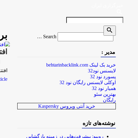
خبرگزاری ایران
search
search
بر
Search
Search …
for
افتتاح آمو
مدیر :
rk
خرید بک لینک behtarinbacklink.com
افتتاح آموزشگاه 12 کلاسه 
لایسنس نود32
پسورد نود 32
le...
اوکلی لایسنس رایگان نود 32
همیار نود 32
بهترین سئو
رایگان
خرید آنتی ویروس Kaspersky
نوشته‌های تازه
روبیو: پیشرفت‌هایی در زمینه بازگشایی