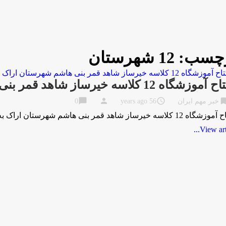
چسب:
12 شهرستان
زشگاه 12 کلاسه خیرساز شاهد قمر بنی هاشم شهرستان اراک
chat_bubble
person
access_time
bookma
خبر مهم ایران
56 years ago
0
خیرساز شاهد قمر بنی هاشم شهرستان اراک به گزارش مركز اطلاع رسانی و روابط عمومی وزارت …
View artic