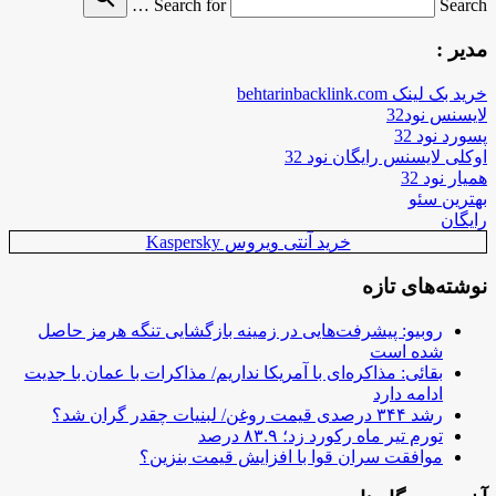
Search for
Search …
مدیر :
خرید بک لینک behtarinbacklink.com
لایسنس نود32
پسورد نود 32
اوکلی لایسنس رایگان نود 32
همیار نود 32
بهترین سئو
رایگان
خرید آنتی ویروس Kaspersky
نوشته‌های تازه
روبیو: پیشرفت‌هایی در زمینه بازگشایی تنگه هرمز حاصل
شده است
بقائی: مذاکره‌ای با آمریکا نداریم/ مذاکرات با عمان با جدیت
ادامه دارد
رشد ۳۴۴ درصدی قیمت روغن/ لبنیات چقدر گران شد؟
تورم تیر ماه رکورد زد؛ ۸۳.۹ درصد
موافقت سران قوا با افزایش قیمت بنزین؟