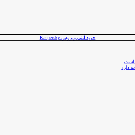
خرید آنتی ویروس Kaspersky
 است
ه دارد