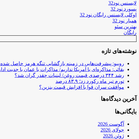
لایسنس نود32
پسورد نود 32
اوکلی لایسنس رایگان نود 32
همیار نود 32
بهترین سئو
رایگان
نوشته‌های تازه
روبیو: پیشرفت‌هایی در زمینه بازگشایی تنگه هرمز حاصل شده
بقائی: مذاکره‌ای با آمریکا نداریم/ مذاکرات با عمان با جدیت ادام
رشد ۳۴۴ درصدی قیمت روغن/ لبنیات چقدر گران شد؟
تورم تیر ماه رکورد زد؛ ۸۳.۹ درصد
موافقت سران قوا با افزایش قیمت بنزین؟
آخرین دیدگاه‌ها
بایگانی‌ها
آگوست 2026
جولای 2026
ژوئن 2026