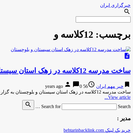
خبرگزاری ایران
search
برچسب:
12کلاسه و
description
ساخت مدرسه 12کلاسه در زهک استان سيستان و بلوچستان
person
chat_bubble
access_time
bookmark
خبر مهم ایران
56 years ago
0
ساخت مدرسه 12کلاسه در زهک استان سيستان و بلوچستان به گزارش مركز اطلاع رساني و روابط عمومي وزارت آموزش و …
View article...
search
Search for
Search …
مدیر :
خرید بک لینک behtarinbacklink.com