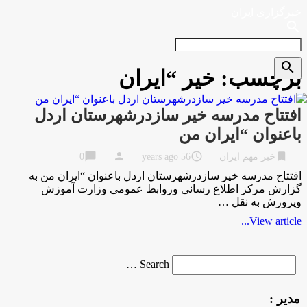
خبرگزاری ایران
search
search
برچسب:
خير “ايران
افتتاح مدرسه خير سازدرشهرستان اردل
باعنوان “ايران من
chat_bubble
person
access_time
bookmark
خبر مهم ایران
56 years ago
0
افتتاح مدرسه خير سازدرشهرستان اردل باعنوان “ايران من به
گزارش مرکز اطلاع رسانی وروابط عمومی وزارت آموزش
وپرورش به نقل …
View article...
Search
Search …
for
مدیر :