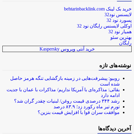
خرید بک لینک behtarinbacklink.com
لایسنس نود32
پسورد نود 32
اوکلی لایسنس رایگان نود 32
همیار نود 32
بهترین سئو
رایگان
خرید آنتی ویروس Kaspersky
نوشته‌های تازه
روبیو: پیشرفت‌هایی در زمینه بازگشایی تنگه هرمز حاصل
شده است
بقائی: مذاکره‌ای با آمریکا نداریم/ مذاکرات با عمان با جدیت
ادامه دارد
رشد ۳۴۴ درصدی قیمت روغن/ لبنیات چقدر گران شد؟
تورم تیر ماه رکورد زد؛ ۸۳.۹ درصد
موافقت سران قوا با افزایش قیمت بنزین؟
آخرین دیدگاه‌ها