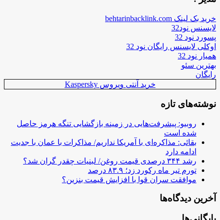
خرید بک لینک behtarinbacklink.com
لایسنس نود32
پسورد نود 32
اوکلی لایسنس رایگان نود 32
همیار نود 32
بهترین سئو
رایگان
خرید آنتی ویروس Kaspersky
نوشته‌های تازه
روبیو: پیشرفت‌هایی در زمینه بازگشایی تنگه هرمز حاصل
شده است
بقائی: مذاکره‌ای با آمریکا نداریم/ مذاکرات با عمان با جدیت
ادامه دارد
رشد ۳۴۴ درصدی قیمت روغن/ لبنیات چقدر گران شد؟
تورم تیر ماه رکورد زد؛ ۸۳.۹ درصد
موافقت سران قوا با افزایش قیمت بنزین؟
آخرین دیدگاه‌ها
بایگانی‌ها