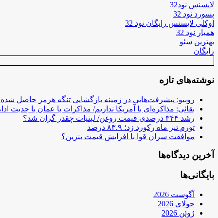
لایسنس نود32
پسورد نود 32
اوکلی لایسنس رایگان نود 32
همیار نود 32
بهترین سئو
رایگان
نوشته‌های تازه
روبیو: پیشرفت‌هایی در زمینه بازگشایی تنگه هرمز حاصل شده
بقائی: مذاکره‌ای با آمریکا نداریم/ مذاکرات با عمان با جدیت ادام
رشد ۳۴۴ درصدی قیمت روغن/ لبنیات چقدر گران شد؟
تورم تیر ماه رکورد زد؛ ۸۳.۹ درصد
موافقت سران قوا با افزایش قیمت بنزین؟
آخرین دیدگاه‌ها
بایگانی‌ها
آگوست 2026
جولای 2026
ژوئن 2026