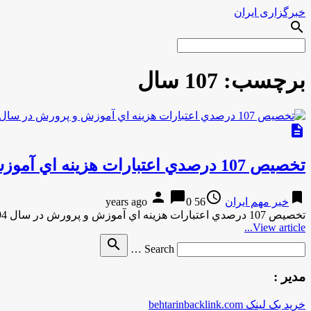
خبرگزاری ایران
search
برچسب:
107 سال
description
تخصيص 107 درصدي اعتبارات هزينه اي آموزش و پرورش در سال 94
person
chat_bubble
access_time
bookmark
خبر مهم ایران
56 years ago
0
تخصيص 107 درصدي اعتبارات هزينه اي آموزش و پرورش در سال 94 به گزارش مركز اطلاع رساني و روابط عمومي …
View article...
Search
search
Search …
for
مدیر :
خرید بک لینک behtarinbacklink.com