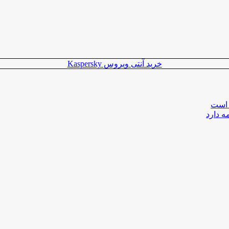
خرید آنتی ویروس Kaspersky
 است
ه دارد