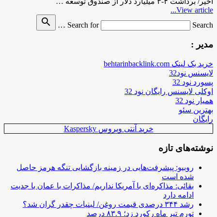
اخیر/ برداشت ۴-۳ میلیارد دلار از صندوق توسعه …
View article...
search
Search for
Search …
مدیر :
خرید بک لینک behtarinbacklink.com
لایسنس نود32
پسورد نود 32
اوکلی لایسنس رایگان نود 32
همیار نود 32
بهترین سئو
رایگان
خرید آنتی ویروس Kaspersky
نوشته‌های تازه
روبیو: پیشرفت‌هایی در زمینه بازگشایی تنگه هرمز حاصل
شده است
بقائی: مذاکره‌ای با آمریکا نداریم/ مذاکرات با عمان با جدیت
ادامه دارد
رشد ۳۴۴ درصدی قیمت روغن/ لبنیات چقدر گران شد؟
تورم تیر ماه رکورد زد؛ ۸۳.۹ درصد