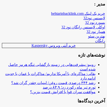
مدیر :
خرید بک لینک behtarinbacklink.com
لایسنس نود32
پسورد نود 32
اوکلی لایسنس رایگان نود 32
همیار نود 32
بهترین سئو
رایگان
خرید آنتی ویروس Kaspersky
نوشته‌های تازه
روبیو: پیشرفت‌هایی در زمینه بازگشایی تنگه هرمز حاصل
شده است
بقائی: مذاکره‌ای با آمریکا نداریم/ مذاکرات با عمان با جدیت
ادامه دارد
رشد ۳۴۴ درصدی قیمت روغن/ لبنیات چقدر گران شد؟
تورم تیر ماه رکورد زد؛ ۸۳.۹ درصد
موافقت سران قوا با افزایش قیمت بنزین؟
آخرین دیدگاه‌ها