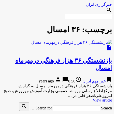
خبرگزاری ایران
search
برچسب:
۳۶ امسال
description
بازنشستگي ۳۶ هزار فرهنگي درمهرماه
امسال
person
chat_bubble
access_time
bookmark
خبر مهم ایران
56 years ago
0
بازنشستگي ۳۶ هزار فرهنگي درمهرماه امسال به گزارش
مركزاطلاع رساني وروابط عمومي وزارت آموزش و پرورش، صبح
امروزعلی‌اصغر فانی در …
View article...
search
Search for
Search …