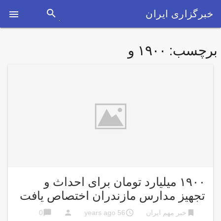
search
خبرگزاری ایران

برچسب:
۱۹۰۰ و
۱۹۰۰ میلیارد تومان برای احداث و
تجهیز مدارس مازندران اختصاص يافت
chat_bubble
person
access_time
bookmark
خبر مهم ایران
56 years ago
0