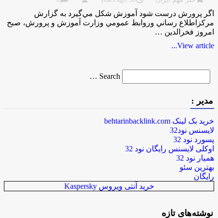
اگر پرورش درست شود آموزش شكل مي‌‌گيرد به گزارش
مركزاطلاع رساني وروابط عمومي وزارت آموزش و پرورش، صبح
امروز فخرالدين …
View article...
Search
Search …
for
مدیر :
خرید بک لینک behtarinbacklink.com
لایسنس نود32
پسورد نود 32
اوکلی لایسنس رایگان نود 32
همیار نود 32
بهترین سئو
رایگان
خرید آنتی ویروس Kaspersky
نوشته‌های تازه