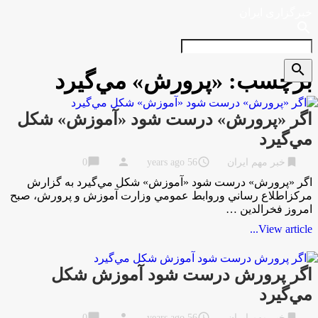
خبرگزاری ایران
search
search
برچسب:
«پرورش» مي‌‌گيرد
اگر «پرورش» درست شود «آموزش» شكل
مي‌‌گيرد
chat_bubble
person
access_time
bookmark
خبر مهم ایران
56 years ago
0
اگر «پرورش» درست شود «آموزش» شكل مي‌‌گيرد به گزارش
مركزاطلاع رساني وروابط عمومي وزارت آموزش و پرورش، صبح
امروز فخرالدين …
View article...
اگر پرورش درست شود آموزش شكل
مي‌‌گيرد
chat_bubble
person
access_time
bookmark
خبر مهم ایران
56 years ago
0