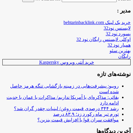
مدیر :
خرید بک لینک behtarinbacklink.com
لایسنس نود32
پسورد نود 32
اوکلی لایسنس رایگان نود 32
همیار نود 32
بهترین سئو
رایگان
خرید آنتی ویروس Kaspersky
نوشته‌های تازه
روبیو: پیشرفت‌هایی در زمینه بازگشایی تنگه هرمز حاصل
شده است
بقائی: مذاکره‌ای با آمریکا نداریم/ مذاکرات با عمان با جدیت
ادامه دارد
رشد ۳۴۴ درصدی قیمت روغن/ لبنیات چقدر گران شد؟
تورم تیر ماه رکورد زد؛ ۸۳.۹ درصد
موافقت سران قوا با افزایش قیمت بنزین؟
آخرین دیدگاه‌ها