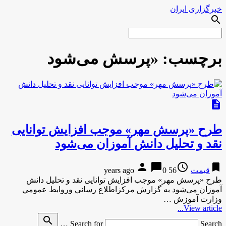
خبرگزاری ایران
search
برچسب:
«پرسش می‌شود
description
طرح «پرسش مهر» موجب افزایش توانایی
نقد و تحلیل دانش آموزان می‌شود
person
chat_bubble
access_time
bookmark
قیمت
56 years ago
0
طرح «پرسش مهر» موجب افزایش توانایی نقد و تحلیل دانش
آموزان می‌شود به گزارش مركزاطلاع رساني وروابط عمومي
وزارت آموزش …
View article...
search
Search for
Search …