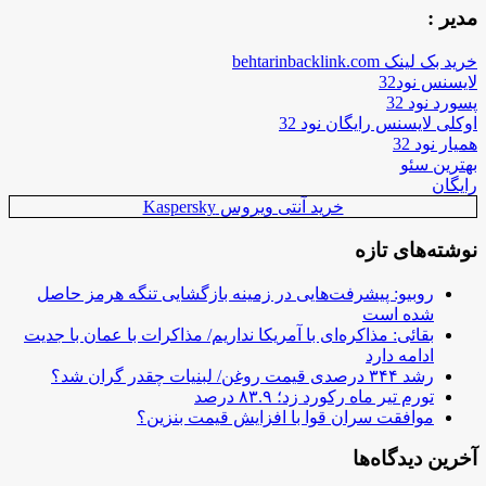
مدیر :
خرید بک لینک behtarinbacklink.com
لایسنس نود32
پسورد نود 32
اوکلی لایسنس رایگان نود 32
همیار نود 32
بهترین سئو
رایگان
خرید آنتی ویروس Kaspersky
نوشته‌های تازه
روبیو: پیشرفت‌هایی در زمینه بازگشایی تنگه هرمز حاصل
شده است
بقائی: مذاکره‌ای با آمریکا نداریم/ مذاکرات با عمان با جدیت
ادامه دارد
رشد ۳۴۴ درصدی قیمت روغن/ لبنیات چقدر گران شد؟
تورم تیر ماه رکورد زد؛ ۸۳.۹ درصد
موافقت سران قوا با افزایش قیمت بنزین؟
آخرین دیدگاه‌ها