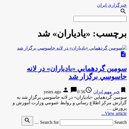
خبرگزاری ایران
search
برچسب:
«يادياران» شد
description
سومين گردهمايي «يادياران» در لانه
جاسوسي برگزار شد
person
chat_bubble
access_time
bookmark
خبر مهم ایران
56 years ago
0
سومين گردهمايي «يادياران» در لانه جاسوسي برگزار شد به
گزارش مركز اطلاع رساني و روابط عمومي وزارت آموزش و
پرورش …
View article...
search
Search for
Search …