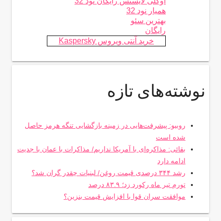
اوکلی لایسنس رایگان نود 32
همیار نود 32
بهترین سئو
رایگان
خرید آنتی ویروس Kaspersky
نوشته‌های تازه
روبیو: پیشرفت‌هایی در زمینه بازگشایی تنگه هرمز حاصل
شده است
بقائی: مذاکره‌ای با آمریکا نداریم/ مذاکرات با عمان با جدیت
ادامه دارد
رشد ۳۴۴ درصدی قیمت روغن/ لبنیات چقدر گران شد؟
تورم تیر ماه رکورد زد؛ ۸۳.۹ درصد
موافقت سران قوا با افزایش قیمت بنزین؟