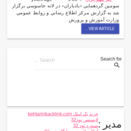
سومين گردهمايي «يادياران» در لانه جاسوسي برگزار
شد به گزارش مركز اطلاع رساني و روابط عمومي
وزارت آموزش و پرورش …
VIEW ARTICLE...
Search for
Search …
search
خرید بک لینک behtarinbacklink.com
لایسنس نود32
مدیر :
پسورد نود 32