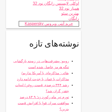
اوکلی لایسنس رایگان نود 32
همیار نود 32
بهترین سئو
رایگان
خرید آنتی ویروس Kaspersky
نوشته‌های تازه
روبیو: پیشرفت‌هایی در زمینه بازگشایی
تنگه هرمز حاصل شده است
بقائی: مذاکره‌ای با آمریکا نداریم/
مذاکرات با عمان با جدیت ادامه دارد
رشد ۳۴۴ درصدی قیمت روغن/ لبنیات
چقدر گران شد؟
تورم تیر ماه رکورد زد؛ ۸۳.۹ درصد
موافقت سران قوا با افزایش قیمت
بنزین؟