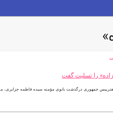
»
اده» را تسلیت گفت
گفترییس جمهوری درگذشت بانوی مؤمنه سیده فاطمه جزایری، ما