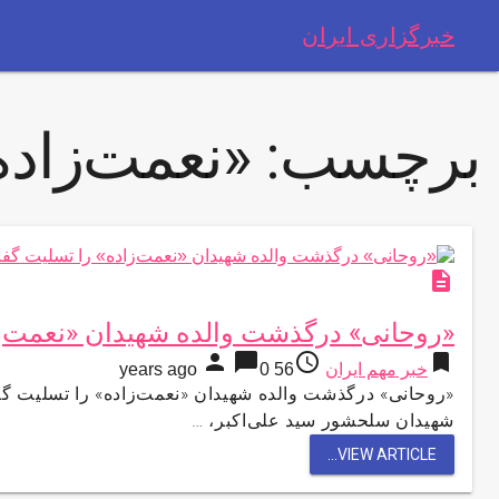
خبرگزاری ایران
برچسب:
«نعمت‌زاده
description
«روحانی» درگذشت والده شهیدان «نعمت‌ز
person
chat_bubble
access_time
bookmark
خبر مهم ایران
56 years ago
0
«روحانی» درگذشت والده شهیدان «نعمت‌زاده» را تسلیت 
شهیدان سلحشور سید علی‌اکبر، …
VIEW ARTICLE...