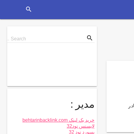
search
search
Search
Search …
for
مدیر :
در
خرید بک لینک behtarinbacklink.com
لایسنس نود32
پسورد نود 32