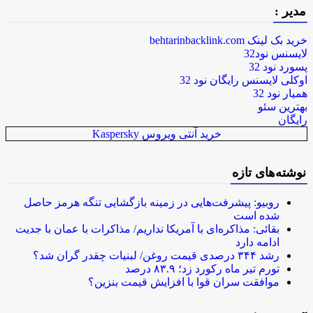
مدیر :
خرید بک لینک behtarinbacklink.com
لایسنس نود32
پسورد نود 32
اوکلی لایسنس رایگان نود 32
همیار نود 32
بهترین سئو
رایگان
خرید آنتی ویروس Kaspersky
نوشته‌های تازه
روبیو: پیشرفت‌هایی در زمینه بازگشایی تنگه هرمز حاصل
شده است
بقائی: مذاکره‌ای با آمریکا نداریم/ مذاکرات با عمان با جدیت
ادامه دارد
رشد ۳۴۴ درصدی قیمت روغن/ لبنیات چقدر گران شد؟
تورم تیر ماه رکورد زد؛ ۸۳.۹ درصد
موافقت سران قوا با افزایش قیمت بنزین؟