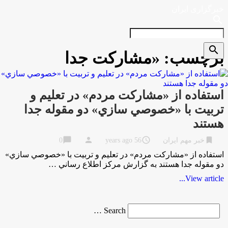
خبرگزاری ایران
search
search
برچسب:
«مشاركت جدا
استفاده از «مشاركت مردم» در تعليم و
تربيت با «خصوصي سازي» دو مقوله جدا
هستند
chat_bubble
person
access_time
bookmark
خبر مهم ایران
56 years ago
0
استفاده از «مشاركت مردم» در تعليم و تربيت با «خصوصي سازي»
دو مقوله جدا هستند به گزارش مركز اطلاع رساني …
View article...
Search
Search …
for