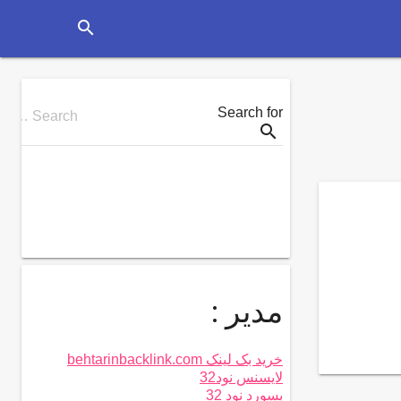
search
Search for
Search …
search
مدیر :
خرید بک لینک behtarinbacklink.com
لایسنس نود32
پسورد نود 32