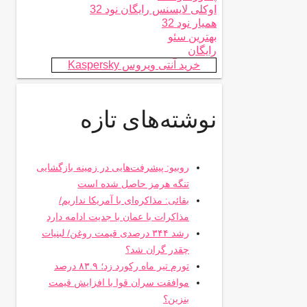
اوکلی لایسنس رایگان نود 32
همیار نود 32
بهترین سئو
رایگان
خرید آنتی ویروس Kaspersky
نوشته‌های تازه
روبیو: پیشرفت‌هایی در زمینه بازگشایی
تنگه هرمز حاصل شده است
بقائی: مذاکره‌ای با آمریکا نداریم/
مذاکرات با عمان با جدیت ادامه دارد
رشد ۳۴۴ درصدی قیمت روغن/ لبنیات
چقدر گران شد؟
تورم تیر ماه رکورد زد؛ ۸۳.۹ درصد
موافقت سران قوا با افزایش قیمت
بنزین؟