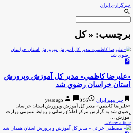
خبرگزاری ایران
search
برچسب:
« كل
description
«عليرضا كاظمي» مدير كل آموزش وپرورش
استان خراسان رضوي شد
person
chat_bubble
access_time
bookmark
خبر مهم ایران
56 years ago
0
«عليرضا كاظمي» مدير كل آموزش وپرورش استان خراسان
رضوي شد به گزارش مركز اطلاع رساني و روابط عمومي وزارت
آموزش …
View article...