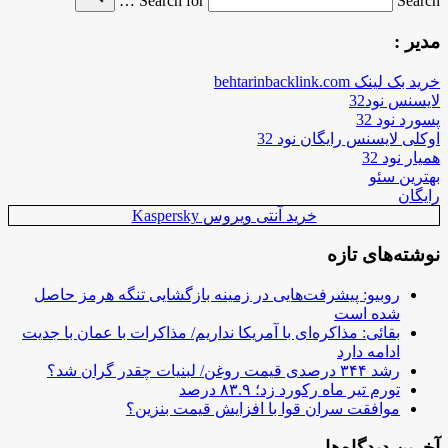
Search for
Search …
مدیر :
خرید بک لینک behtarinbacklink.com
لایسنس نود32
پسورد نود 32
اوکلی لایسنس رایگان نود 32
همیار نود 32
بهترین سئو
رایگان
خرید آنتی ویروس Kaspersky
نوشته‌های تازه
روبیو: پیشرفت‌هایی در زمینه بازگشایی تنگه هرمز حاصل
شده است
بقائی: مذاکره‌ای با آمریکا نداریم/ مذاکرات با عمان با جدیت
ادامه دارد
رشد ۳۴۴ درصدی قیمت روغن/ لبنیات چقدر گران شد؟
تورم تیر ماه رکورد زد؛ ۸۳.۹ درصد
موافقت سران قوا با افزایش قیمت بنزین؟
آخرین دیدگاه‌ها