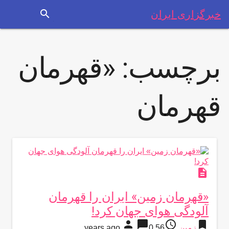
search
خبرگزاری ایران
برچسب:
«قهرمان
قهرمان
description
«قهرمان زمین» ایران را قهرمان
آلودگی هوای جهان کرد!
person
chat_bubble
access_time
bookmark
زمین
56 years ago
0