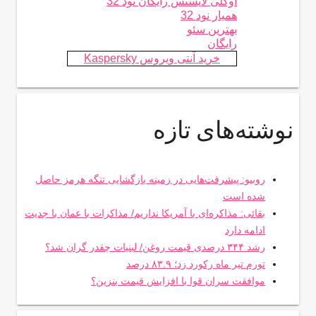
اوکلی لایسنس رایگان نود 32
همیار نود 32
بهترین سئو
رایگان
خرید آنتی ویروس Kaspersky
نوشته‌های تازه
روبیو: پیشرفت‌هایی در زمینه بازگشایی تنگه هرمز حاصل
شده است
بقائی: مذاکره‌ای با آمریکا نداریم/ مذاکرات با عمان با جدیت
ادامه دارد
رشد ۳۴۴ درصدی قیمت روغن/ لبنیات چقدر گران شد؟
تورم تیر ماه رکورد زد؛ ۸۳.۹ درصد
موافقت سران قوا با افزایش قیمت بنزین؟