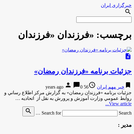
خبرگزاری ایران
search
برچسب:
«فرزندان «فرزندان
description
جزئیات برنامه‌‌ «فرزندان رمضان»
person
chat_bubble
access_time
bookmark
خبر مهم ایران
56 years ago
0
جزئیات برنامه‌‌ «فرزندان رمضان» به گزارش مركز اطلاع رساني و
روابط عمومي وزارت آموزش و پرورش به نقل از اتحادیه …
View article...
search
Search for
Search …
مدیر :