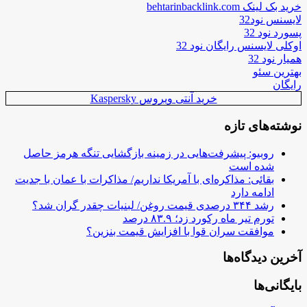
خرید بک لینک behtarinbacklink.com
لایسنس نود32
پسورد نود 32
اوکلی لایسنس رایگان نود 32
همیار نود 32
بهترین سئو
رایگان
خرید آنتی ویروس Kaspersky
نوشته‌های تازه
روبیو: پیشرفت‌هایی در زمینه بازگشایی تنگه هرمز حاصل
شده است
بقائی: مذاکره‌ای با آمریکا نداریم/ مذاکرات با عمان با جدیت
ادامه دارد
رشد ۳۴۴ درصدی قیمت روغن/ لبنیات چقدر گران شد؟
تورم تیر ماه رکورد زد؛ ۸۳.۹ درصد
موافقت سران قوا با افزایش قیمت بنزین؟
آخرین دیدگاه‌ها
بایگانی‌ها