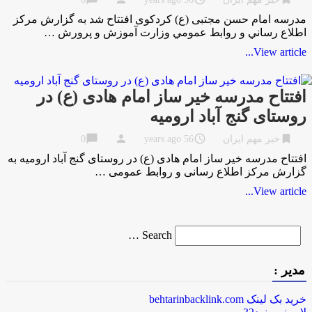
مدرسه امام حسن مجتبی (ع) کردکوی افتتاح شد به گزارش مركز
اطلاع رساني و روابط عمومي وزارت آموزش و پرورش …
View article...
افتتاح مدرسه خیر ساز امام هادی (ع) در
روستای گنج آباد ارومیه
chat_bubble
person
access_time
bookmark
خبر مهم ایران
56 years ago
0
افتتاح مدرسه خیر ساز امام هادی (ع) در روستای گنج آباد ارومیه به
گزارش مرکز اطلاع رسانی و روابط عمومی …
View article...
Search
Search …
for
مدیر :
خرید بک لینک behtarinbacklink.com