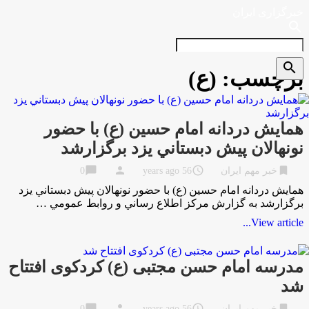
خبرگزاری ایران
search
search
برچسب:
(ع)
همايش دردانه امام حسين (ع) با حضور
نونهالان پيش دبستاني يزد برگزارشد
chat_bubble
person
access_time
bookmark
خبر مهم ایران
56 years ago
0
همايش دردانه امام حسين (ع) با حضور نونهالان پيش دبستاني يزد
برگزارشد به گزارش مركز اطلاع رساني و روابط عمومي …
View article...
مدرسه امام حسن مجتبی (ع) کردکوی افتتاح
شد
chat_bubble
person
access_time
bookmark
خبر مهم ایران
56 years ago
0