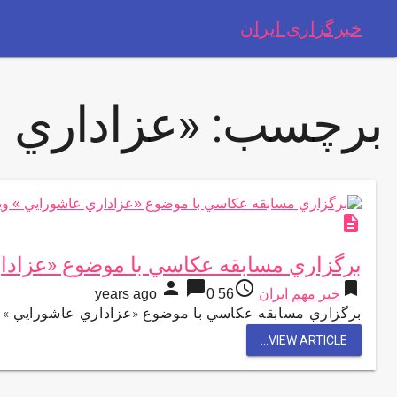
خبرگزاری ایران
برچسب:
«عزاداري
description
برگزاري مسابقه عكاسي با موضوع «عزادار
person
chat_bubble
access_time
bookmark
خبر مهم ایران
56 years ago
0
برگزاري مسابقه عكاسي با موضوع «عزاداري عاشورايي » و
VIEW ARTICLE...