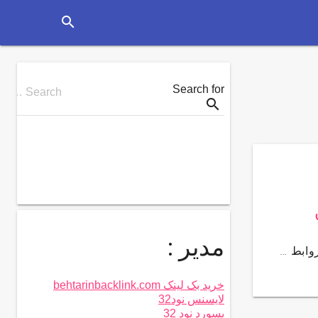
search
Search for
Search …
search
مدیر :
وابط …
خرید بک لینک behtarinbacklink.com
لایسنس نود32
پسورد نود 32