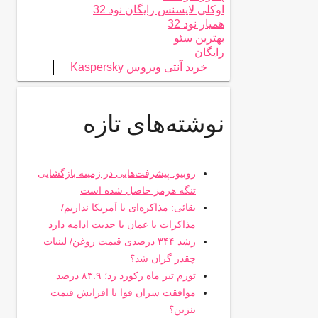
اوکلی لایسنس رایگان نود 32
همیار نود 32
بهترین سئو
رایگان
خرید آنتی ویروس Kaspersky
نوشته‌های تازه
روبیو: پیشرفت‌هایی در زمینه بازگشایی
تنگه هرمز حاصل شده است
بقائی: مذاکره‌ای با آمریکا نداریم/
مذاکرات با عمان با جدیت ادامه دارد
رشد ۳۴۴ درصدی قیمت روغن/ لبنیات
چقدر گران شد؟
تورم تیر ماه رکورد زد؛ ۸۳.۹ درصد
موافقت سران قوا با افزایش قیمت
بنزین؟