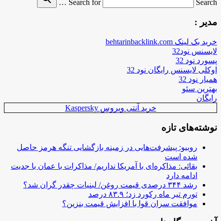
Search for
Search …
مدیر :
خرید بک لینک behtarinbacklink.com
لایسنس نود32
پسورد نود 32
اوکلی لایسنس رایگان نود 32
همیار نود 32
بهترین سئو
رایگان
خرید آنتی ویروس Kaspersky
نوشته‌های تازه
روبیو: پیشرفت‌هایی در زمینه بازگشایی تنگه هرمز حاصل
شده است
بقائی: مذاکره‌ای با آمریکا نداریم/ مذاکرات با عمان با جدیت
ادامه دارد
رشد ۳۴۴ درصدی قیمت روغن/ لبنیات چقدر گران شد؟
تورم تیر ماه رکورد زد؛ ۸۳.۹ درصد
موافقت سران قوا با افزایش قیمت بنزین؟