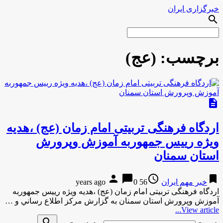
خبرگزاری ایران
search
برچسب:
(عج)
description
اردگاه فرهنگی تربیتی امام زمان (عج) ،هدیه
ویژه رییس جمهوربه آموزش وپرورش
استان سمنان
person
chat_bubble
access_time
bookmark
خبر مهم ایران
56 years ago
0
اردگاه فرهنگی تربیتی امام زمان (عج) ،هدیه ویژه رییس جمهوربه
آموزش وپرورش استان سمنان به گزارش مركز اطلاع رساني و …
View article...
search