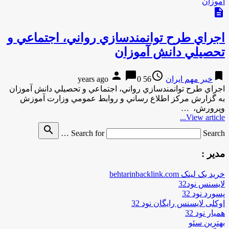
description
اجراي طرح توانمندسازي رواني، اجتماعي و
تحصيلي دانش آموزان
person
chat_bubble
access_time
bookmark
خبر مهم ایران
56 years ago
0
اجراي طرح توانمندسازي رواني، اجتماعي و تحصيلي دانش آموزان
به گزارش مركز اطلاع رساني و روابط عمومي وزارت آموزش
وپرورش، …
View article...
search
Search for
Search …
مدیر :
خرید بک لینک behtarinbacklink.com
لایسنس نود32
پسورد نود 32
اوکلی لایسنس رایگان نود 32
همیار نود 32
بهترین سئو