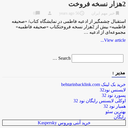
2هزار نسخه فروخت
chat_bubble
person
access_time
bookmark
خبر مهم ایران
56 years ago
0
استقبال چشمگیر از ادعیه فاطمی در نمایشگاه کتاب/ «صحیفه
فاطمیه» بیش از 2هزار نسخه فروختکتاب «صحیفه فاطمیه»
مجموعه‌ای از ادعیه …
View article...
Search
Search …
for
مدیر :
خرید بک لینک behtarinbacklink.com
لایسنس نود32
پسورد نود 32
اوکلی لایسنس رایگان نود 32
همیار نود 32
بهترین سئو
رایگان
خرید آنتی ویروس Kaspersky