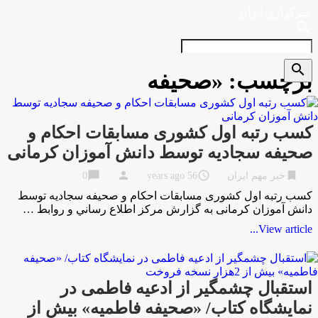
خبرگزاری ایران
search
search
برچسب:
«صحیفه
کسب رتبه اول کشوری مسابقات احکام و
صحیفه سجادیه توسط دانش آموزان کرمانی
chat_bubble
person
access_time
bookmark
خبر مهم ایران
56 years ago
0
کسب رتبه اول کشوری مسابقات احکام و صحیفه سجادیه توسط
دانش آموزان کرمانی به گزارش مركز اطلاع رساني و روابط …
View article...
استقبال چشمگیر از ادعیه فاطمی در
نمایشگاه کتاب/ «صحیفه فاطمیه» بیش از