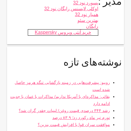
مدیر :
پسورد نود 32
اوکلی لایسنس رایگان نود 32
همیار نود 32
بهترین سئو
رایگان
خرید آنتی ویروس Kaspersky
نوشته‌های تازه
روبیو: پیشرفت‌هایی در زمینه بازگشایی تنگه هرمز حاصل
شده است
بقائی: مذاکره‌ای با آمریکا نداریم/ مذاکرات با عمان با جدیت
ادامه دارد
رشد ۳۴۴ درصدی قیمت روغن/ لبنیات چقدر گران شد؟
تورم تیر ماه رکورد زد؛ ۸۳.۹ درصد
موافقت سران قوا با افزایش قیمت بنزین؟