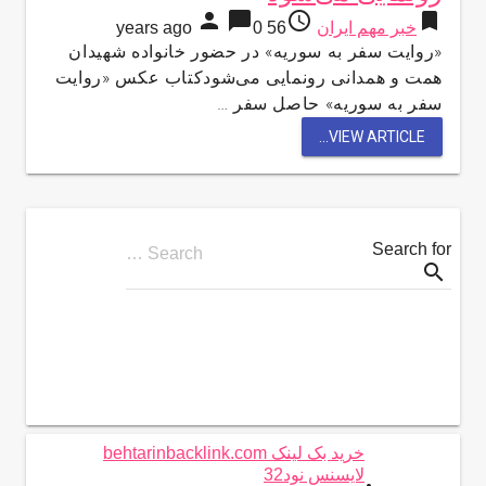
person
chat_bubble
access_time
bookmark
خبر مهم ایران
56 years ago
0
«روایت سفر به سوریه» در حضور خانواده شهیدان
همت و همدانی رونمایی می‌شودکتاب عکس «روایت
سفر به سوریه» حاصل سفر …
VIEW ARTICLE...
Search for
Search …
search
خرید بک لینک behtarinbacklink.com
لایسنس نود32