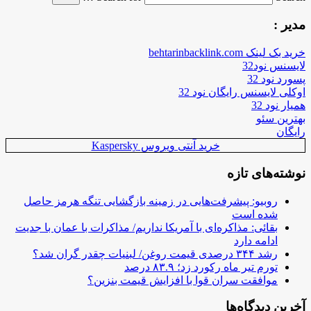
مدیر :
خرید بک لینک behtarinbacklink.com
لایسنس نود32
پسورد نود 32
اوکلی لایسنس رایگان نود 32
همیار نود 32
بهترین سئو
رایگان
خرید آنتی ویروس Kaspersky
نوشته‌های تازه
روبیو: پیشرفت‌هایی در زمینه بازگشایی تنگه هرمز حاصل
شده است
بقائی: مذاکره‌ای با آمریکا نداریم/ مذاکرات با عمان با جدیت
ادامه دارد
رشد ۳۴۴ درصدی قیمت روغن/ لبنیات چقدر گران شد؟
تورم تیر ماه رکورد زد؛ ۸۳.۹ درصد
موافقت سران قوا با افزایش قیمت بنزین؟
آخرین دیدگاه‌ها