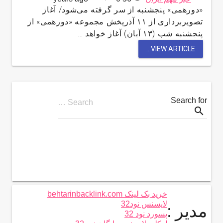
«دورهمی» پنجشنبه از سر گرفته می‌شود/ آغاز
تصویربرداری از ۱۱ آذرپخش مجموعه «دورهمی» از
پنجشنبه شب (١٣ آبان) آغاز خواهد …
VIEW ARTICLE...
Search for
Search …
search
خرید بک لینک behtarinbacklink.com
لایسنس نود32
مدیر :
پسورد نود 32