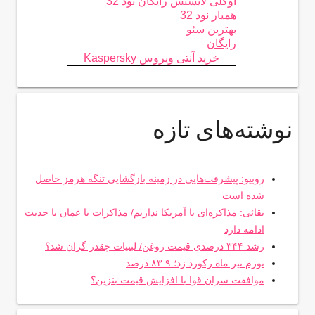
اوکلی لایسنس رایگان نود 32
همیار نود 32
بهترین سئو
رایگان
خرید آنتی ویروس Kaspersky
نوشته‌های تازه
روبیو: پیشرفت‌هایی در زمینه بازگشایی تنگه هرمز حاصل
شده است
بقائی: مذاکره‌ای با آمریکا نداریم/ مذاکرات با عمان با جدیت
ادامه دارد
رشد ۳۴۴ درصدی قیمت روغن/ لبنیات چقدر گران شد؟
تورم تیر ماه رکورد زد؛ ۸۳.۹ درصد
موافقت سران قوا با افزایش قیمت بنزین؟