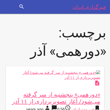
search
خبرگزاری ایران
برچسب:
«دورهمی» آذر
description
«دورهمی» پنجشنبه از سر گرفته
می‌شود/ آغاز تصویربرداری از ۱۱ آذر
person
chat_bubble
access_time
bookmark
خبر مهم ایران
56 years ago
0