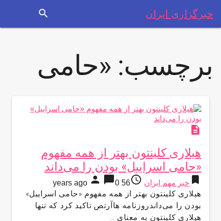
search
خبرگزاری ایران
برچسب:
«حامی
description
هیلاری کلینتون بهتر از همه مفهوم
«حامی اسراییل» بودن را می‌داند
person
chat_bubble
access_time
bookmark
خبر مهم ایران
56 years ago
0
هیلاری کلینتون بهتر از همه مفهوم «حامی اسراییل»
بودن را می‌داندروزنامه هاآرتص تاکید کرد که تنها
هیلاری کلینتون به معنای …