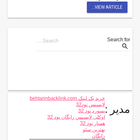
VIEW ARTICLE...
Search for
Search …
search
خرید بک لینک behtarinbacklink.com
لایسنس نود32
مدیر :
پسورد نود 32
اوکلی لایسنس رایگان نود 32
همیار نود 32
بهترین سئو
رایگان