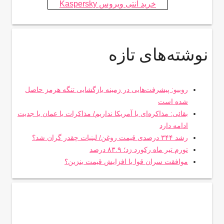
خرید آنتی ویروس Kaspersky
نوشته‌های تازه
روبیو: پیشرفت‌هایی در زمینه بازگشایی تنگه هرمز حاصل
شده است
بقائی: مذاکره‌ای با آمریکا نداریم/ مذاکرات با عمان با جدیت
ادامه دارد
رشد ۳۴۴ درصدی قیمت روغن/ لبنیات چقدر گران شد؟
تورم تیر ماه رکورد زد؛ ۸۳.۹ درصد
موافقت سران قوا با افزایش قیمت بنزین؟