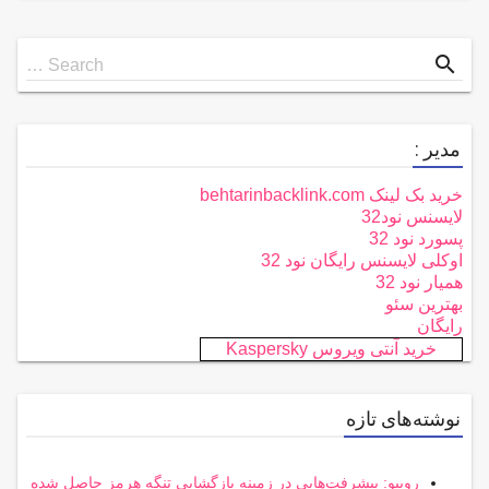
Search
search
Search …
for
مدیر :
خرید بک لینک behtarinbacklink.com
لایسنس نود32
پسورد نود 32
اوکلی لایسنس رایگان نود 32
همیار نود 32
بهترین سئو
رایگان
خرید آنتی ویروس Kaspersky
نوشته‌های تازه
روبیو: پیشرفت‌هایی در زمینه بازگشایی تنگه هرمز حاصل شده