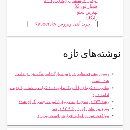
اوکلی لایسنس رایگان نود 32
همیار نود 32
بهترین سئو
رایگان
خرید آنتی ویروس Kaspersky
نوشته‌های تازه
روبیو: پیشرفت‌هایی در زمینه بازگشایی تنگه هرمز حاصل
شده است
بقائی: مذاکره‌ای با آمریکا نداریم/ مذاکرات با عمان با جدیت
ادامه دارد
رشد ۳۴۴ درصدی قیمت روغن/ لبنیات چقدر گران شد؟
تورم تیر ماه رکورد زد؛ ۸۳.۹ درصد
موافقت سران قوا با افزایش قیمت بنزین؟