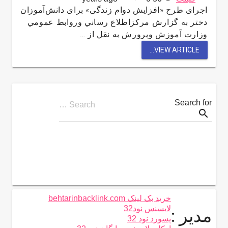
اجرای طرح «افزایش دوام زندگی» برای دانش‌آموزان
دختر به گزارش مركزاطلاع رساني وروابط عمومي
وزارت آموزش وپرورش به نقل از …
VIEW ARTICLE...
Search for
Search …
search
خرید بک لینک behtarinbacklink.com
لایسنس نود32
مدیر :
پسورد نود 32