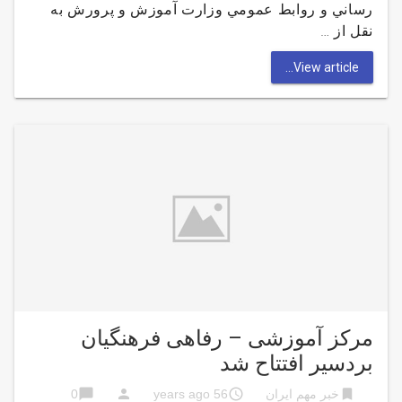
رساني و روابط عمومي وزارت آموزش و پرورش به
نقل از …
View article...
مرکز آموزشی – رفاهی فرهنگیان
بردسیر افتتاح شد
chat_bubble
person
access_time
bookmark
خبر مهم ایران
56 years ago
0