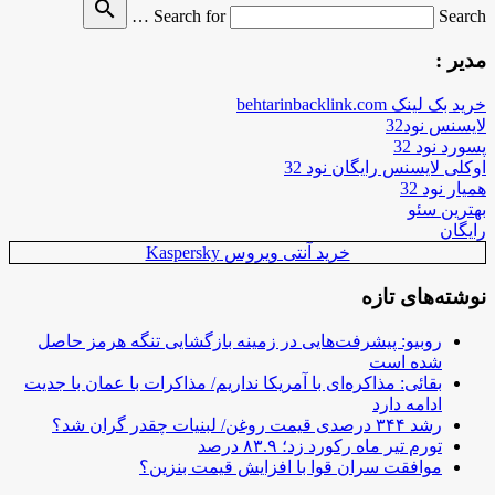
search
Search for
Search …
مدیر :
خرید بک لینک behtarinbacklink.com
لایسنس نود32
پسورد نود 32
اوکلی لایسنس رایگان نود 32
همیار نود 32
بهترین سئو
رایگان
خرید آنتی ویروس Kaspersky
نوشته‌های تازه
روبیو: پیشرفت‌هایی در زمینه بازگشایی تنگه هرمز حاصل
شده است
بقائی: مذاکره‌ای با آمریکا نداریم/ مذاکرات با عمان با جدیت
ادامه دارد
رشد ۳۴۴ درصدی قیمت روغن/ لبنیات چقدر گران شد؟
تورم تیر ماه رکورد زد؛ ۸۳.۹ درصد
موافقت سران قوا با افزایش قیمت بنزین؟