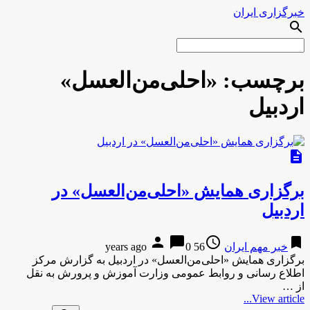
خبرگزاری ایران
search
برچسب:
«احلی‌من‌العسل»
اردبیل
description
برگزاری همایش «احلی‌من‌العسل» در
اردبیل
person
chat_bubble
access_time
bookmark
خبر مهم ایران
56 years ago
0
برگزاری همایش «احلی‌من‌العسل» در اردبیل به گزارش مرکز
اطلاع رسانی و روابط عمومی وزارت آموزش و پرورش به نقل
از …
View article...