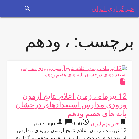
search
خبرگزاری ایران
برچسب:
، ودهم
description
12 تيرماه ، زمان اعلام نتایج آزمون
ورودی مدارس استعدادهای درخشان
پایه های هفتم ودهم
person
chat_bubble
access_time
bookmark
خبر مهم ایران
56 years ago
0
12 تيرماه ، زمان اعلام نتایج آزمون ورودی مدارس
استعدادهای درخشان پایه های هفتم ودهم به گزارش