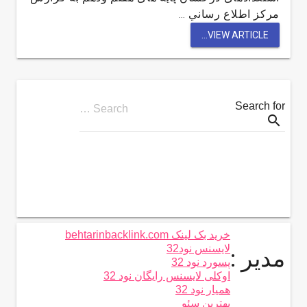
مركز اطلاع رساني …
VIEW ARTICLE...
Search for
Search …
search
خرید بک لینک behtarinbacklink.com
لایسنس نود32
مدیر :
پسورد نود 32
اوکلی لایسنس رایگان نود 32
همیار نود 32
بهترین سئو