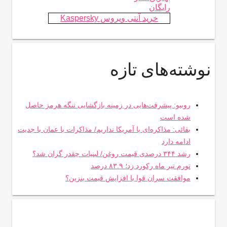
رایگان
خرید آنتی ویروس Kaspersky
نوشته‌های تازه
روبیو: پیشرفت‌هایی در زمینه بازگشایی تنگه هرمز حاصل
شده است
بقائی: مذاکره‌ای با آمریکا نداریم/ مذاکرات با عمان با جدیت
ادامه دارد
رشد ۳۴۴ درصدی قیمت روغن/ لبنیات چقدر گران شد؟
تورم تیر ماه رکورد زد؛ ۸۳.۹ درصد
موافقت سران قوا با افزایش قیمت بنزین؟