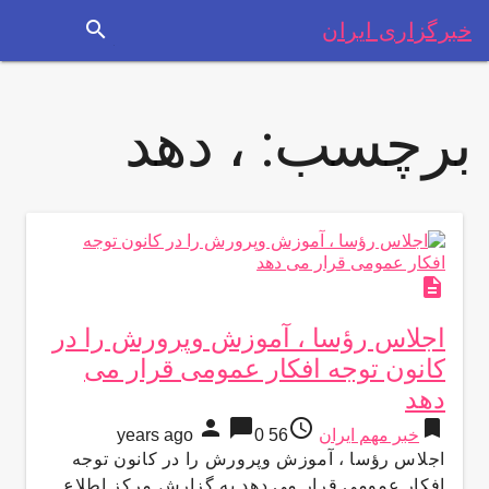
search
خبرگزاری ایران
برچسب:
، دهد
description
اجلاس رؤسا ، آموزش وپرورش را در
کانون توجه افکار عمومی قرار می
دهد
person
chat_bubble
access_time
bookmark
خبر مهم ایران
56 years ago
0
اجلاس رؤسا ، آموزش وپرورش را در کانون توجه
افکار عمومی قرار می دهد به گزارش مركز اطلاع