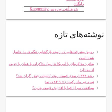
رایگان
خرید آنتی ویروس Kaspersky
نوشته‌های تازه
روبیو: پیشرفت‌هایی در زمینه بازگشایی تنگه هرمز حاصل
شده است
بقائی: مذاکره‌ای با آمریکا نداریم/ مذاکرات با عمان با جدیت
ادامه دارد
رشد ۳۴۴ درصدی قیمت روغن/ لبنیات چقدر گران شد؟
تورم تیر ماه رکورد زد؛ ۸۳.۹ درصد
موافقت سران قوا با افزایش قیمت بنزین؟