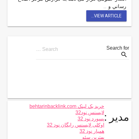
رساني و …
VIEW ARTICLE...
Search for
Search …
search
خرید بک لینک behtarinbacklink.com
لایسنس نود32
مدیر :
پسورد نود 32
اوکلی لایسنس رایگان نود 32
همیار نود 32
بهترین سئو