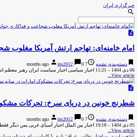
خبرگزاری ایران
search
description
امام خامنه‌ای: تهاجم ارتش آمریکا مغلوب شج
person
chat_bubble
access_time
bookmark
دسته‌بندی نشده
7 months ago
0
ins2012
06 دی 1404 – 11:21 اخبار سیاسی اخبار سیاست ایران رهبر معظم انقلاب اسلامی در پیامی به نشست سالانه اتحادیه …
View article...
description
شطرنج خونین در دریای سرخ: تحرکات مشکوک 
person
chat_bubble
access_time
bookmark
دسته‌بندی نشده
7 months ago
0
ins2012
05 دی 1404 – 19:18 اخبار بین الملل اخبار آسیای غربی یمن دیگر فقط میدان نزاع داخلی یا رقابت عربی …
View article...