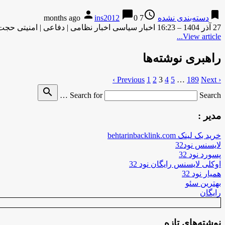
person
chat_bubble
access_time
bookmark
دسته‌بندی نشده
7 months ago
0
ins2012
27 آذر 1404 – 16:23 اخبار سیاسی اخبار نظامی | دفاعی | امنیتی حجت‌الاسلام والمسلمین سیدعلی خمینی نقش فرماندهی معظم …
View article...
راهبری نوشته‌ها
1
2
3
4
5
…
189
Next ›
‹ Previous
search
Search for
Search …
مدیر :
خرید بک لینک behtarinbacklink.com
لایسنس نود32
پسورد نود 32
اوکلی لایسنس رایگان نود 32
همیار نود 32
بهترین سئو
رایگان
نوشته‌های تازه