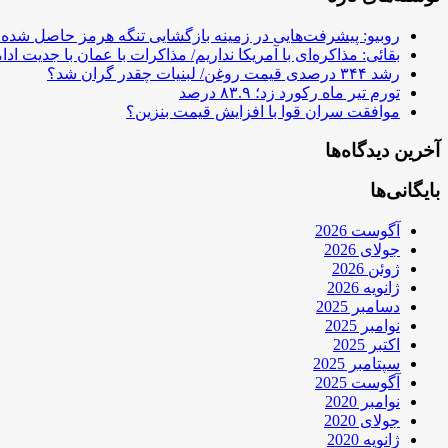
روبیو: پیشرفت‌هایی در زمینه بازگشایی تنگه هرمز حاصل شده
بقائی: مذاکره‌ای با آمریکا نداریم/ مذاکرات با عمان با جدیت ادام
رشد ۳۴۴ درصدی قیمت روغن/ لبنیات چقدر گران شد؟
تورم تیر ماه رکورد زد؛ ۸۳.۹ درصد
موافقت سران قوا با افزایش قیمت بنزین؟
آخرین دیدگاه‌ها
بایگانی‌ها
آگوست 2026
جولای 2026
ژوئن 2026
ژانویه 2026
دسامبر 2025
نوامبر 2025
اکتبر 2025
سپتامبر 2025
آگوست 2025
نوامبر 2020
جولای 2020
ژانویه 2020