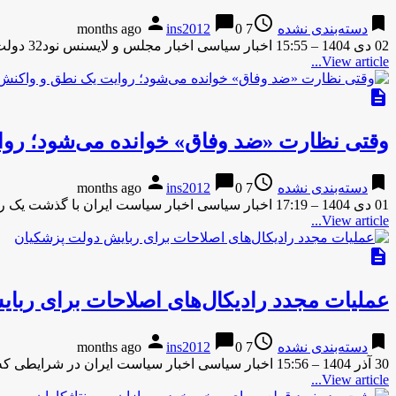
person
chat_bubble
access_time
bookmark
دسته‌بندی نشده
7 months ago
0
ins2012
02 دی 1404 – 15:55 اخبار سیاسی اخبار مجلس و لایسنس نود32 دولت ایران رئیس‌جمهور با حضور در جلسه علنی …
View article...
description
وقتی نظارت «ضد وفاق» خوانده می‌شود؛ روا
person
chat_bubble
access_time
bookmark
دسته‌بندی نشده
7 months ago
0
ins2012
01 دی 1404 – 17:19 اخبار سیاسی اخبار سیاست ایران با گذشت یک روز از نطق محمدباقر قالیباف درباره گرانی‌ها، …
View article...
description
عملیات مجدد رادیکال‌های اصلاحات برای ربا
person
chat_bubble
access_time
bookmark
دسته‌بندی نشده
7 months ago
0
ins2012
30 آذر 1404 – 15:56 اخبار سیاسی اخبار سیاست ایران در شرایطی که دولت بیش از همه نیاز به کمک …
View article...