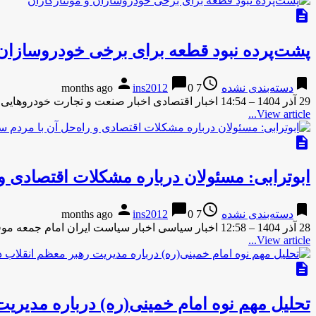
description
پشت‌پرده نبود قطعه برای برخی خودروسازان 
person
chat_bubble
access_time
bookmark
دسته‌بندی نشده
7 months ago
0
ins2012
29 آذر 1404 – 14:54 اخبار اقتصادی اخبار صنعت و تجارت خودروهایی که امروز در کف کارخانه‌‌ها خاک می‌خورند، قربانی …
View article...
description
ابوترابی: مسئولان درباره مشکلات اقتصادی و 
person
chat_bubble
access_time
bookmark
دسته‌بندی نشده
7 months ago
0
ins2012
28 آذر 1404 – 12:58 اخبار سیاسی اخبار سیاست ایران امام جمعه موقت تهران گفت: دولتمردان با مردم سخن بگویند …
View article...
description
تحلیل مهم نوه امام خمینی(ره) درباره مدیریت رهبر م