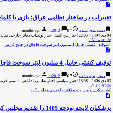
description
تغییرات در ساختار نظامی عراق؛ بازی با کلم
person
chat_bubble
access_time
bookmark
دسته‌بندی نشده
7 months ago
0
ins2012
04 دی 1404 – 22:35 اخبار بین الملل اخبار تولیدات دفاتر خارجی تمایل چهار گروه الحشد الشعبی برای ادغام کامل …
View article...
description
توقیف کشتی حامل 4 میلیون لیتر سوخت قاچاق در خلیج فارس
person
chat_bubble
access_time
bookmark
دسته‌بندی نشده
7 months ago
0
ins2012
03 دی 1404 – 18:58 اخبار سیاسی اخبار نظامی | دفاعی | امنیتی فرمانده منطقه یکم نیروی دریایی سپاه از …
View article...
description
پزشکیان لایحه بودجه 1405 را تقدیم مجلس کرد