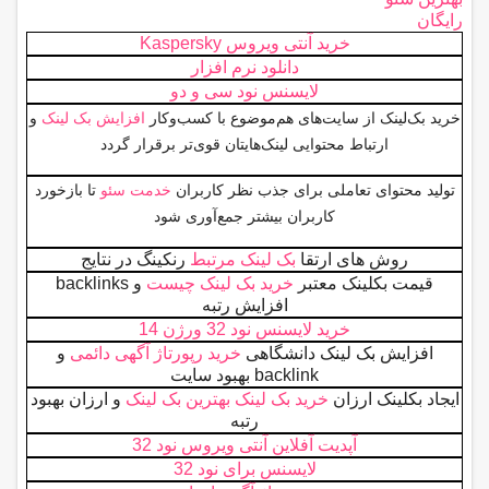
رایگان
خرید آنتی ویروس Kaspersky
دانلود نرم افزار
لایسنس نود سی و دو
خرید بک‌لینک از سایت‌های هم‌موضوع با کسب‌وکار
افزایش بک لینک
و
ارتباط محتوایی لینک‌هایتان قوی‌تر برقرار گردد
تولید محتوای تعاملی برای جذب نظر کاربران
خدمت سئو
تا بازخورد
کاربران بیشتر جمع‌آوری شود
روش های ارتقا
بک لینک مرتبط
رنکینگ در نتایج
قیمت بکلینک معتبر
خرید بک لینک چیست
و backlinks
افزایش رتبه
خرید لایسنس نود 32 ورژن 14
افزایش بک لینک دانشگاهی
خرید رپورتاژ آگهی دائمی
و
backlink بهبود سایت
ایجاد بکلینک ارزان
خرید بک لینک بهترین بک لینک
و ارزان بهبود
رتبه
آپدیت آفلاین آنتی ویروس نود 32
لایسنس برای نود 32