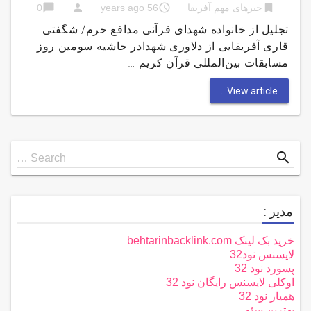
chat_bubble
person
access_time
bookmark
خبرهای مهم آفریقا
56 years ago
0
تجلیل از خانواده شهدای قرآنی مدافع حرم/ شگفتی
قاری آفریقایی از دلاوری شهدادر حاشیه سومین روز
مسابقات بین‌المللی قرآن کریم …
View article...
Search
search
Search …
for
مدیر :
خرید بک لینک behtarinbacklink.com
لایسنس نود32
پسورد نود 32
اوکلی لایسنس رایگان نود 32
همیار نود 32
بهترین سئو