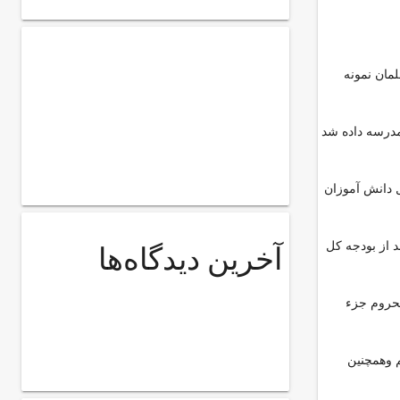
مان نمونه
 وپرورش استان خراسان شمالی تصريح كرد : در سفر رئیس جمهور درسال 94 به استان دستور حذف مدارس خشتی وگلی وساخت 83 مدرسه داده شد
ل دانش آموزان
 از دولت یازدهم 9درصد بوده که در این رغم دردوسال ونیم گذشته به 11 و 7 دهم درصد از بودجه کل
آخرین دیدگاه‌ها
ی وکیفی مناطق محروم جزء
 وهمچنین