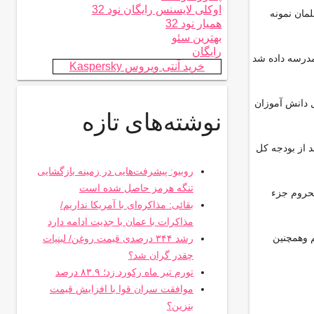
اوکلی لایسنس رایگان نود 32
مان نمونه
همیار نود 32
بهترین سئو
رایگان
 وپرورش استان خراسان شمالی تصريح كرد : در سفر رئیس جمهور درسال 94 به استان دستور حذف مدارس خشتی وگلی وساخت 83 مدرسه داده شد
خرید آنتی ویروس Kaspersky
ل دانش آموزان
نوشته‌های تازه
 از دولت یازدهم 9درصد بوده که در این رغم دردوسال ونیم گذشته به 11 و 7 دهم درصد از بودجه کل
روبیو: پیشرفت‌هایی در زمینه بازگشایی
تنگه هرمز حاصل شده است
ی وکیفی مناطق محروم جزء
بقائی: مذاکره‌ای با آمریکا نداریم/
مذاکرات با عمان با جدیت ادامه دارد
 وهمچنین
رشد ۳۴۴ درصدی قیمت روغن/ لبنیات
چقدر گران شد؟
تورم تیر ماه رکورد زد؛ ۸۳.۹ درصد
موافقت سران قوا با افزایش قیمت
بنزین؟