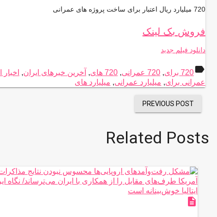
720 میلیارد ریال اعتبار برای ساخت پروژه های عمرانی
فروش بک لینک
دانلود فیلم جدید
label
720 برای
,
720 عمرانی
,
720 های
,
آخرین خبرهای ایران
,
اخبار ا
عمرانی برای
,
میلیارد عمرانی
,
میلیارد های
PREVIOUS POST
Related Posts
description