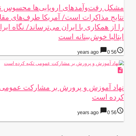
مشکل رفت‌وآمدهای اروپایی‌ها محسوس ن
نتایج مذاکرات است/ آمریکا طرف‌های مقا
را از همکاری با ایران می‌ترساند/ نگاه ایرا
ایتالیا خوش‌بینانه است
chat_bubble
access_time
0
56 years ago
description
نهاد آموزش و پرورش بر مشارکت عمومی 
کرده است
chat_bubble
access_time
0
56 years ago