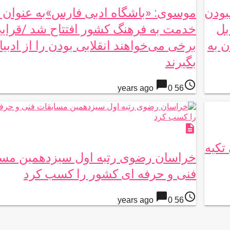
بودن
موسوی: «‌باشگاه ادبی فارس»به عنوان
بل
خدمت به فرهنگ کشور افتتاح شد /قرایی
ن به
برخی می‌خواهند انقلابی بودن را از ادبی
بگیرند
chat_bubble
access_time
0
56 years ago
description
تکیه
خراسان رضوی رتبه اول سیزدهمین مسا
فنی و حرفه ای کشور را کسب کرد
chat_bubble
access_time
0
56 years ago