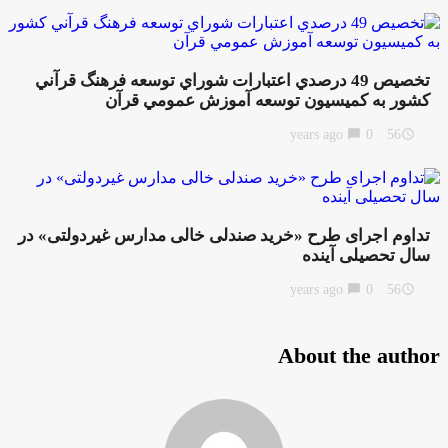
تخصيص 49 درصدي اعتبارات شوراي توسعه فرهنگ قرآني
كشور به كميسيون توسعه آموزش عمومي قرآن
chat_bubble
0
56 years ago
access_time
تداوم اجرای طرح «خرید صندلی خالی مدارس غیردولتی» در
سال تحصیلی آینده
chat_bubble
0
56 years ago
access_time
About the author