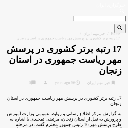
خبرگزاری ایران
search
search
Home
/
خبر مهم ایران
/
17 رتبه برتر کشوری در پرسش مهر ریاست جمهوری در استان زنجان
17 رتبه برتر کشوری در پرسش
مهر ریاست جمهوری در استان
زنجان
chat_bubble
person
access_time
bookmark
خبر مهم ایران
56 years ago
0
17 رتبه برتر کشوری در پرسش مهر ریاست جمهوری در استان
زنجان
به گزارش مركز اطلاع رساني و روابط عمومي وزارت آموزش
و پرورش به نقل از استان زنجان، مرتضی تمجیدی با اشاره به
طرح پرسش مهر 16 رئيس جمهور محترم گفت: در مرحله