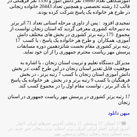
آموزشگاهی تعداد 19860 نفر دانش آموز و 1330 نفر فرهنگی در
قالب 12 رشته تخصصی و همچنین تعداد 20443 خانواده زنجانی
در طرح هر خانواده یک پاسخ شرکت کرده بودند.
تمجیدی افزود : پس از داوری مرحله استانی تعداد 71 اثر برتر
به دبیرخانه کشوری معرفی گردید که استان زنجان توانست از
مجموع 175 رتبه برتر کشوری در بخش های مختلف دانش
آموزی، همکاران و طرح هر خانواده یک پاسخ ، با کسب 17
رتبه برتر کشوری مقام نخست شانزدهمین دوره مسابقات
پرسش مهر ریاست محترم جمهوری را از آن خود نماید.
مدیرکل دستگاه تعلیم و تربیت استان زنجان ، با اشاره به
موفقیت قابل تقدیر استان زنجان در این طرح گفت :در بخش
دانش آموزی استان زنجان با کسب 7 رتبه برتر ، در بخش
فرهنگیان با کسب 9 رتبه برتر و در بخش هر خانواده یک پاسخ
با یک اثر برتر ، توانست مقام اول را در مجموع کسب کند.
17 رتبه برتر کشوری در پرسش مهر ریاست جمهوری در استان
زنجان
میهن دانلود
label
17 استان
,
17 پرسش
,
17 زنجان
,
آخرین خبرهای ایران
,
اخبار
امروز ایران
,
اخبار ایران
,
ایران
,
برتر استان
,
برتر زنجان
,
خبر جدید
,
در
,
رتبه استان
,
رتبه زنجان
,
زنجان پرسش
,
مهر