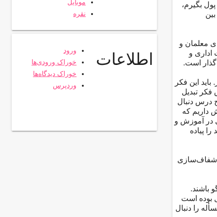
موبایل
پول بگیرم،
نقره
بین
ی معلمان و
ورود
 اداری و
اطلاعات
خوراک ورودی‌ها
گذار است.
خوراک دیدگاه‌ها
باید این فکر
وردپرس
 فکر تبدیل
ح درس دنبال
ش داریم که
ی در آموزش و
را پیاده
ه شفاف‌سازی
سخگو باشند.
ل بوده است
أله را دنبال