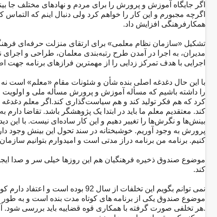
اگر جایگاه آموزش و پرورش را برای مردم و نهادهای مختلف جا بی
اگرچه مجبورم و این کار را خواهم کرد ولی دنبال اینم که التماس کن
همکارفرهنگی افزایش داد.
تشکیل «سازمان نظام معلمی» برای ارتقای منزلت حرفه‌ای فرهنگی
مدیران، به اجرا در آمدن طرح رتبه‌بندی معلمان، طراحی و اجرای 
اجرایی با هدف تمرکز زدایی را از مهمترین فرازهای برنامه جهت 
با این حال دغدغه اصلی بنده‌ شأن و شئونات مقام «معلم» است نه به
را داشته باشیم که مسأله آموزش و پرورش مسأله ملی و اولویت او
کرد که هم فکر تولید کند و هم سیاست‌گذاری کند.اگر معلم دغدغه 
کند. معتقدیم معلم ما باید در ابتدا یک پژوهشگر باشد. تقاضا دارم ب
بینش‌ها و نگرش‌ها را تغییر دهیم و این کار ساده‌ای نیست. با این
پرورش به وجود آوریم. خوشبختانه در سند تحول این بینش وجود دارد 
کنیم. برنامه من برنامه دراز مدتی است و امیدوارم بتوانیم سازمان 
موضوع صندوق ذخیره فرهنگیان هم این روزها خیلی سر و صدا ایجا
کند.
نمی توانم بگویم این تخلفات از سال 92
موضوع صندوق یکی از برنامه های کوتاه مدت بنده است و به طور جد
.هر تخلفی صورت گرفته با همکاری قوه قضاییه باید بررسی شود. آن 