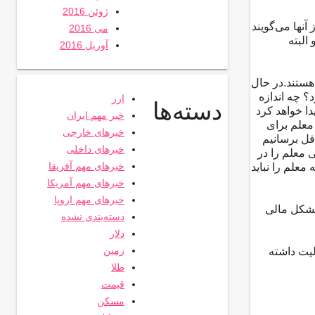
ژوئن 2016
نها می‌گویند
می 2016
البته
آوریل 2016
هستند.در حال
؟ چه اندازه
ارز
دسته‌ها
ا خواهد کرد
خبر مهم ایران
معلم برای
خبرهای خارجی
اقل برسانیم
خبرهای داخلی
 معلم را در
خبرهای مهم آفریقا
علم را نباید
خبرهای مهم آمریکا
خبرهای مهم اروپا
مشکل مالی
دسته‌بندی نشده
دلار
زمین
لیت داشته
طلا
قیمت
مسکن