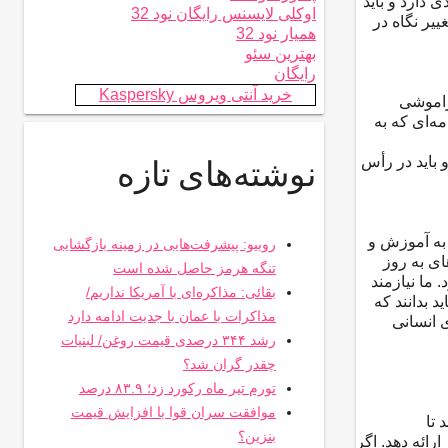
 دارد و باید
اوکلی لایسنس رایگان نود 32
یر نگاه در
همیار نود 32
بهترین سئو
رایگان
خرید آنتی ویروس Kaspersky
فراموشی
ه‌ای که به
باید در رأس
نوشته‌های تازه
 به آموزش و
روبیو: پیشرفت‌هایی در زمینه بازگشایی
ی به روز
تنگه هرمز حاصل شده است
 ما نیازمند
بقائی: مذاکره‌ای با آمریکا نداریم/
 بدانند که
مذاکرات با عمان با جدیت ادامه دارد
 انسانی
رشد ۳۴۴ درصدی قیمت روغن/ لبنیات
چقدر گران شد؟
تورم تیر ماه رکورد زد؛ ۸۳.۹ درصد
موافقت سران قوا با افزایش قیمت
 تا
بنزین؟
رائه دهد. اگر