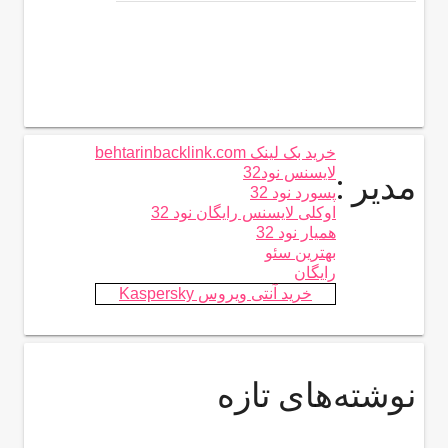
خرید بک لینک behtarinbacklink.com
لایسنس نود32
مدیر :
پسورد نود 32
اوکلی لایسنس رایگان نود 32
همیار نود 32
بهترین سئو
رایگان
خرید آنتی ویروس Kaspersky
نوشته‌های تازه