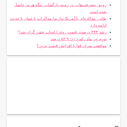
روبیو: پیشرفت‌هایی در زمینه بازگشایی تنگه هرمز حاصل
شده است
بقائی: مذاکره‌ای با آمریکا نداریم/ مذاکرات با عمان با جدیت
ادامه دارد
رشد ۳۴۴ درصدی قیمت روغن/ لبنیات چقدر گران شد؟
تورم تیر ماه رکورد زد؛ ۸۳.۹ درصد
موافقت سران قوا با افزایش قیمت بنزین؟