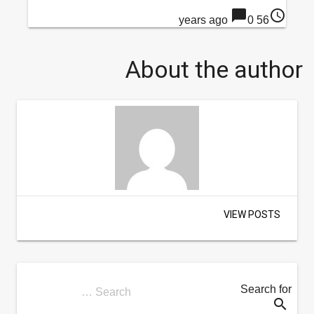
chat_bubble
access_time
0
56 years ago
About the author
VIEW POSTS
Search for
Search …
search