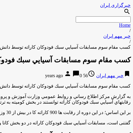
خبرگزاری ایران
search
Home
/
خبر مهم ایران
/
کسب مقام سوم مسابقات آسيايي سبك فودوكان كاراته توسط دانش 
کسب مقام سوم مسابقات آسيايي سبك فودوكا
person
chat_bubble
access_time
bookmark
خبر مهم ایران
56 years ago
0
کسب مقام سوم مسابقات آسيايي سبك فودوكان كاراته توسط دانش 
رقابتهاي آسيايي سبك فودوكان كاراته توانستند در بخش کومیته به ترتیب در وزن های 25 و 26 کیلوگرم، مقام سوم ای
بر اين اساس؛ در این دوره از رقابت ها 900 کاراته کا در بیش از 30 وزن و در رده های سنی مختلف از پنج کشور ایران، عراق، افغانستان، آذربایجان و تاجیکستان با یکدیگر رقابت کردند.
گفتنی است، مسابقات آسيايي سبك فودوكان كاراته در دو بخش کاتا و کومیته در اسفند ماه 94 به