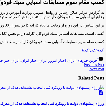
کسب مقام سوم مسابقات آسيايي سبك فودوكا
رقابتهاي آسيايي سبك فودوكان كاراته توانستند در بخش کومیته به ترتیب در وزن های 25 و 26 کیلوگرم، مقام سوم ای
بر اين اساس؛ در این دوره از رقابت ها 900 کاراته کا در بیش از 30 وزن و در رده های سنی مختلف از پنج کشور ایران، عراق، افغانستان، آذربایجان و تاجیکستان با یکدیگر رقابت کردند.
گفتنی است، مسابقات آسيايي سبك فودوكان كاراته در دو بخش کاتا و کومیته در اسفند ماه 94 به
کسب مقام سوم مسابقات آسيايي سبك فودوكان كاراته توسط دانش 
بک لینک رنک 6
label
آخرین خبرهای ایران
,
اخبار امروز ایران
,
اخبار ایران
,
ایران
,
خبر جد
Previous Post
Next Post
Related Posts
description
وزرای پیشنهادی دولت با رویکرد فنی انتخاب نشده‌اند/ هدف از معرفی آ