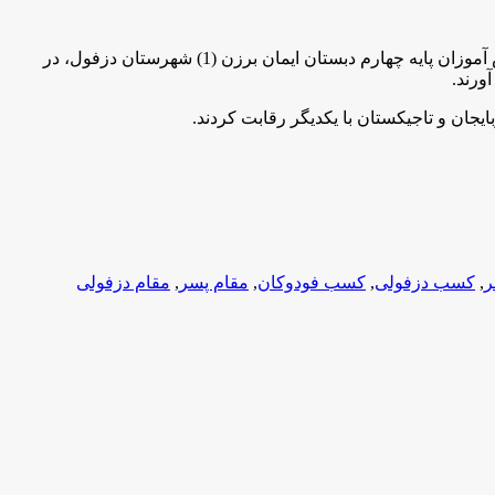
به گزارش مركز اطلاع رساني و روابط عمومي وزارت آموزش و پرورش به نقل از استان خوزستان ، فرشید پاپی و محمد مهدی نرکی دانش آموزان پایه چهارم دبستان ایمان برزن (1) شهرستان دزفول، در
.
ر
,
کسب دزفولی
,
کسب فودوكان
,
مقام پسر
,
مقام دزفولی