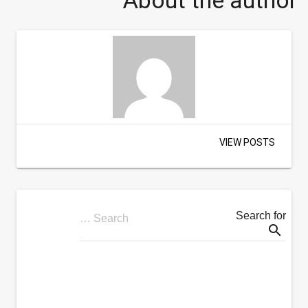
About the author
VIEW POSTS
Search for
Search …
search