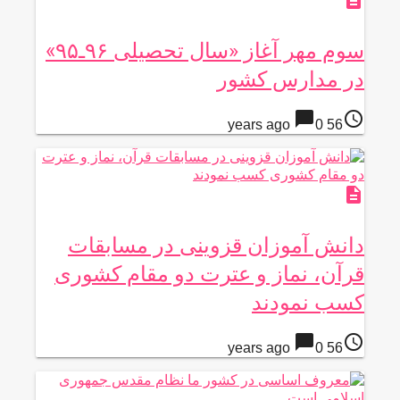
description
سوم مهر آغاز «سال تحصیلی ۹۶ـ۹۵»
در مدارس کشور
chat_bubble
access_time
0
56 years ago
description
دانش آموزان قزوینی در مسابقات
قرآن، نماز و عترت دو مقام کشوری
کسب نمودند
chat_bubble
access_time
0
56 years ago