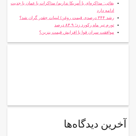
بقائی: مذاکره‌ای با آمریکا نداریم/ مذاکرات با عمان با جدیت
ادامه دارد
رشد ۳۴۴ درصدی قیمت روغن/ لبنیات چقدر گران شد؟
تورم تیر ماه رکورد زد؛ ۸۳.۹ درصد
موافقت سران قوا با افزایش قیمت بنزین؟
آخرین دیدگاه‌ها