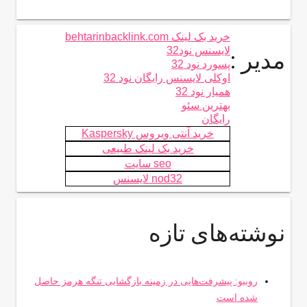
خرید بک لینک behtarinbacklink.com
لایسنس نود32
مدیر :
پسورد نود 32
اوکلی لایسنس رایگان نود 32
همیار نود 32
بهترین سئو
رایگان
خرید آنتی ویروس Kaspersky
خرید بک لینک طبیعی
seo سایت
nod32 لایسنس
نوشته‌های تازه
روبیو: پیشرفت‌هایی در زمینه بازگشایی تنگه هرمز حاصل
شده است