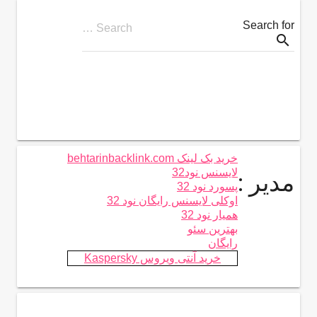
Search for
Search …
search
خرید بک لینک behtarinbacklink.com
لایسنس نود32
مدیر :
پسورد نود 32
اوکلی لایسنس رایگان نود 32
همیار نود 32
بهترین سئو
رایگان
خرید آنتی ویروس Kaspersky