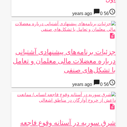
chat_bubble
access_time
0
56 years ago
description
جزئیات برنامه‌های پیشنهادی آشتیانی
درباره معضلات مالی معلمان و تعامل
با تشکل‌های صنفی
chat_bubble
access_time
0
56 years ago
description
شرق سوریه در آستانه وقوع فاجعه