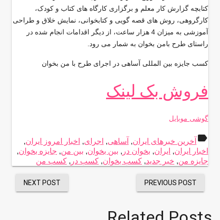
کتابچه گزارش کار معلم و برگزاری کارگاه های کتاب و کودک،
کارگروهی، روش های قصه گویی و کتابخوانی، نمایش خلاق و طراحی
آموزشی به میزان 4 هزار ساعت، از دیگر اقدامات انجام شده در
راستای طرح بامن بخوان به شمار می رود.
کسب جایزه بین المللی آساهی در اجرای طرح با من بخوان
فروش بک لینک
گوشی موبایل
label
آخرین خبرهای ایران
,
آساهی
,
اجرای
,
اخبار امروز ایران
,
اخبار ایران
,
ایران
,
بخوان در
,
بین بخوان
,
بین من
,
جایزه بخوان
,
جایزه من
,
خبر جدید
,
کسب بخوان
,
کسب در
,
کسب من
NEXT POST
PREVIOUS POST
Related Posts