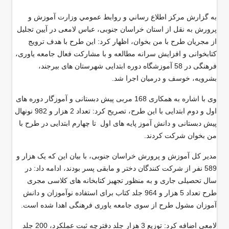
به گزارش مركز اطلاع رساني و روابط عمومي وزارت آموزش و
پرورش به نقل از استان خراسان جنوبی، عباس لامعی در آیین تجلیل
از مجریان طرح با من بخوان، اظهار کرد: این طرح با هدف ترویج
کتابخوانی و افزایش سرانه مطالعه و با مشارکت فعال جامعه یاوری،
فرهنگی در 58 آموزشگاه دوره ابتدایی شهرستان های بیرجند،
بشرویه، خوسف و درمیان اجرا شد.
وی با اشاره به همکاری 168 مربی پیش دبستانی و آموزگار دوره های
اول و دوم ابتدایی با این طرح، تصریح کرد: تعداد 2 هزار و 982 نونهال
پیش دبستانی و دانش آموز پایه های اول تا چهارم ابتدایی در طرح با
من بخوان شرکت کردند.
مدیر کل آموزش و پرورش خراسان جنوبی، با بیان این که یک هزار و
589 نفر از شرکت کنندگان دختر و مابقی پسر بودند، ادامه داد: در
سال تحصیلی جاری و به منظور تجهیز کتابخانه های کلاسی مجری
طرح تعداد 5 هزار و 964 جلد کتاب برای استفاده نوآموزان و دانش
آموزان مشول طرح از سوی جامعه یاوری فرهنگی اهدا شده است.
لامعی اضافه کرد: توزیع 3 هزار جلد دفترچه ثبت عملکرد، 200 جلد