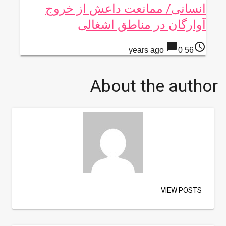
انسانی/ ممانعت داعش از خروج
آوارگان در مناطق اشغالی
chat_bubble
access_time
0
56 years ago
About the author
VIEW POSTS