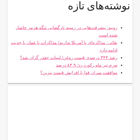
نوشته‌های تازه
روبیو: پیشرفت‌هایی در زمینه بازگشایی تنگه هرمز حاصل
شده است
بقائی: مذاکره‌ای با آمریکا نداریم/ مذاکرات با عمان با جدیت
ادامه دارد
رشد ۳۴۴ درصدی قیمت روغن/ لبنیات چقدر گران شد؟
تورم تیر ماه رکورد زد؛ ۸۳.۹ درصد
موافقت سران قوا با افزایش قیمت بنزین؟