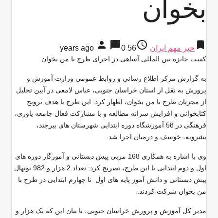
بخوان
person
chat_bubble
access_time
bookmark
خبر مهم ایران
56 years ago
0
کسب جایزه بین المللی آساهی در اجرای طرح با من بخوان
به گزارش مركز اطلاع رساني و روابط عمومي وزارت آموزش و
پرورش به نقل از استان خراسان جنوبی، عباس لامعی در آیین تجلیل
از مجریان طرح با من بخوان، اظهار کرد: این طرح با هدف ترویج
کتابخوانی و افزایش سرانه مطالعه و با مشارکت فعال جامعه یاوری،
فرهنگی در 58 آموزشگاه دوره ابتدایی شهرستان های بیرجند،
بشرویه، خوسف و درمیان اجرا شد.
وی با اشاره به همکاری 168 مربی پیش دبستانی و آموزگار دوره های
اول و دوم ابتدایی با این طرح، تصریح کرد: تعداد 2 هزار و 982 نونهال
پیش دبستانی و دانش آموز پایه های اول تا چهارم ابتدایی در طرح با
من بخوان شرکت کردند.
مدیر کل آموزش و پرورش خراسان جنوبی، با بیان این که یک هزار و