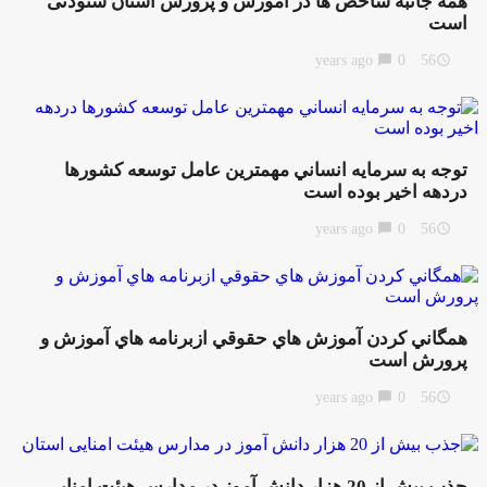
همه جانبه شاخص ها در آموزش و پرورش استان ستودنی
است
chat_bubble
0
56 years ago
access_time
توجه به سرمايه انساني مهمترین عامل توسعه کشورها
دردهه اخیر بوده است
chat_bubble
0
56 years ago
access_time
همگاني كردن آموزش هاي حقوقي ازبرنامه هاي آموزش و
پرورش است
chat_bubble
0
56 years ago
access_time
جذب بيش از 20 هزار دانش آموز در مدارس هیئت امنایی