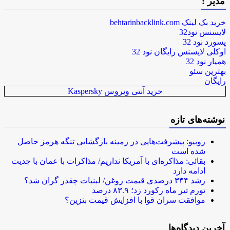
مدیر :
خرید بک لینک behtarinbacklink.com
لایسنس نود32
پسورد نود 32
اوکلی لایسنس رایگان نود 32
همیار نود 32
بهترین سئو
رایگان
خرید آنتی ویروس Kaspersky
نوشته‌های تازه
روبیو: پیشرفت‌هایی در زمینه بازگشایی تنگه هرمز حاصل
شده است
بقائی: مذاکره‌ای با آمریکا نداریم/ مذاکرات با عمان با جدیت
ادامه دارد
رشد ۳۴۴ درصدی قیمت روغن/ لبنیات چقدر گران شد؟
تورم تیر ماه رکورد زد؛ ۸۳.۹ درصد
موافقت سران قوا با افزایش قیمت بنزین؟
آخرین دیدگاه‌ها