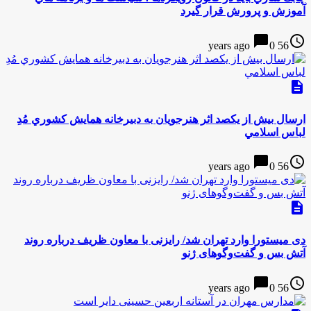
آموزش و پرورش قرار گيرد
chat_bubble
access_time
0
56 years ago
description
ارسال بيش از يكصد اثر هنرجويان به دبيرخانه همايش كشوري مُدِ
لباس اسلامي
chat_bubble
access_time
0
56 years ago
description
دی میستورا وارد تهران شد/ رایزنی با معاون ظریف درباره روند
آتش بس و گفت‌وگوهای ژنو
chat_bubble
access_time
0
56 years ago