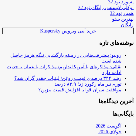
پسورد نود 32
اوکلی لایسنس رایگان نود 32
همیار نود 32
بهترین سئو
رایگان
خرید آنتی ویروس Kaspersky
نوشته‌های تازه
روبیو: پیشرفت‌هایی در زمینه بازگشایی تنگه هرمز حاصل
شده است
بقائی: مذاکره‌ای با آمریکا نداریم/ مذاکرات با عمان با جدیت
ادامه دارد
رشد ۳۴۴ درصدی قیمت روغن/ لبنیات چقدر گران شد؟
تورم تیر ماه رکورد زد؛ ۸۳.۹ درصد
موافقت سران قوا با افزایش قیمت بنزین؟
آخرین دیدگاه‌ها
بایگانی‌ها
آگوست 2026
جولای 2026