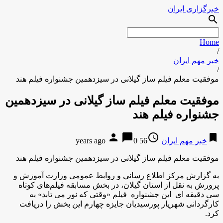
خبرگزاری ایران
search
Home
/
خبر مهم ایران
/
موفقیت معلم فیلم ساز گیلانی در سیزدهمین جشنواره فیلم هند
موفقیت معلم فیلم ساز گیلانی در سیزدهمین
جشنواره فیلم هند
person
chat_bubble
access_time
bookmark
خبر مهم ایران
56 years ago
0
موفقیت معلم فیلم ساز گیلانی در سیزدهمین جشنواره فیلم هند
به گزارش مركز اطلاع رساني و روابط عمومی وزارت آموزش و
پرورش به نقل از استان گیلان، در بخش مسابقه فیلم‌های کوتاه
سی دقیقه ای این جشنواره فیلم «وقتی که نور می تابد» به
کارگردانی شهریار پورسیدیان جایزه چهارم این بخش را دریافت
کرد
.