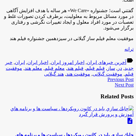
گفتني است؛ جشنواره «
We Care
» هر ساله با هدف افزایش آگاهی
در مورد مسائل مربوط به معلولیت، برطرف کردن تصورات غلط و
تعصبات در مورد افراد معلول و ایجاد تغییرات نگرشی و رفتاری
برگزار می‌شود.
موفقیت معلم فیلم ساز گیلانی در سیزدهمین جشنواره فیلم هند
ترانه
label
آخرین خبرهای ایران
,
اخبار امروز ایران
,
اخبار ایران
,
ایران
,
خبر
جدید
,
در
,
ساز
,
فیلم فیلم
,
فیلم هند
,
معلم فیلم
,
معلم هند
,
موفقیت
فیلم
,
موفقیت گیلانی
,
موفقیت هند
,
هند گیلانی
Previous Post
Next Post
Related Posts
description
چابك سازي بايد در كانون رويكردها ، سياست ها و برنامه هاي