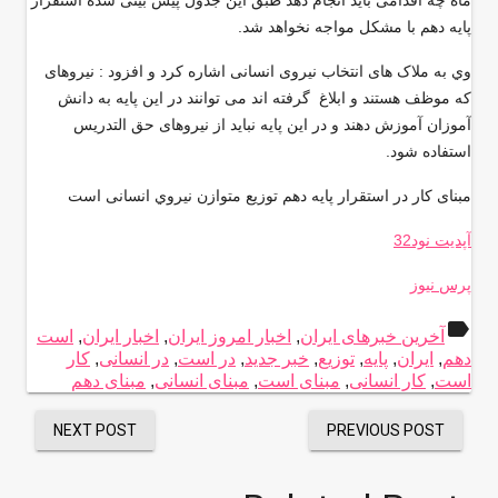
ماه چه اقدامی باید انجام دهد طبق این جدول پیش بینی شده استقرار
پایه دهم با مشکل مواجه نخواهد شد
.
وي به ملاک های انتخاب نیروی انسانی اشاره کرد و افزود : نیروهای
كه موظف هستند و ابلاغ گرفته اند می توانند در این پایه به دانش
آموزان آموزش دهند و در اين پايه نبايد از نیروهای حق التدریس
استفاده شود.
مبنای کار در استقرار پایه دهم توزیع متوازن نيروي انسانی است
آپدیت نود32
پرس نیوز
label
آخرین خبرهای ایران
,
اخبار امروز ایران
,
اخبار ایران
,
است
دهم
,
ایران
,
پایه
,
توزیع
,
خبر جدید
,
در است
,
در انسانی
,
کار
است
,
کار انسانی
,
مبنای است
,
مبنای انسانی
,
مبنای دهم
NEXT POST
PREVIOUS POST