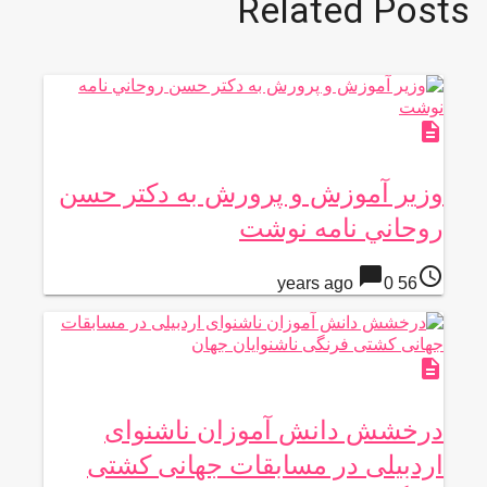
Related Posts
description
وزير آموزش و پرورش به دكتر حسن
روحاني نامه نوشت
chat_bubble
access_time
0
56 years ago
description
درخشش دانش آموزان ناشنوای
اردبیلی در مسابقات جهانی کشتی