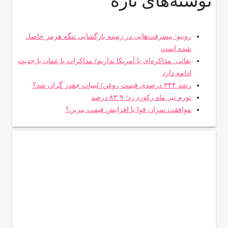
نوشته‌های تازه
روبیو: پیشرفت‌هایی در زمینه بازگشایی تنگه هرمز حاصل
شده است
بقائی: مذاکره‌ای با آمریکا نداریم/ مذاکرات با عمان با جدیت
ادامه دارد
رشد ۳۴۴ درصدی قیمت روغن/ لبنیات چقدر گران شد؟
تورم تیر ماه رکورد زد؛ ۸۳.۹ درصد
موافقت سران قوا با افزایش قیمت بنزین؟