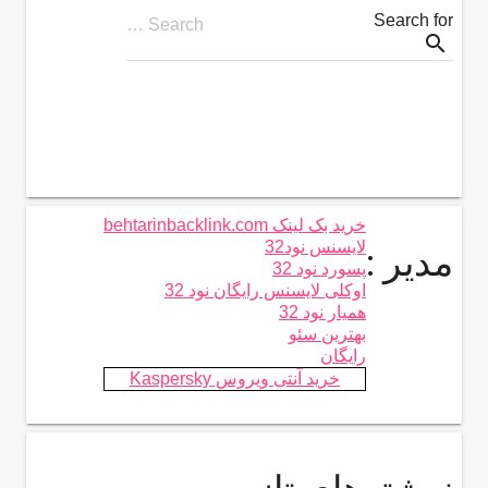
Search for
Search …
search
خرید بک لینک behtarinbacklink.com
لایسنس نود32
مدیر :
پسورد نود 32
اوکلی لایسنس رایگان نود 32
همیار نود 32
بهترین سئو
رایگان
خرید آنتی ویروس Kaspersky