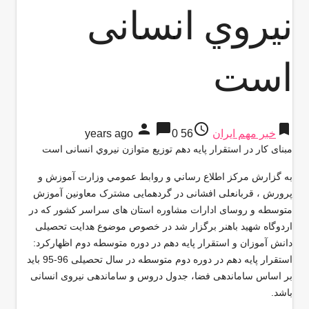
نيروي انسانی
است
person
chat_bubble
access_time
bookmark
خبر مهم ایران
56 years ago
0
مبنای کار در استقرار پایه دهم توزیع متوازن نيروي انسانی است
به گزارش مركز اطلاع رساني و روابط عمومي وزارت آموزش و
پرورش ، قربانعلی افشانی در گردهمایی مشترک معاونین آموزش
متوسطه و روسای ادارات مشاوره استان های سراسر کشور که در
اردوگاه شهید باهنر برگزار شد در خصوص موضوع هدایت تحصیلی
دانش آموزان و استقرار پایه دهم در دوره متوسطه دوم اظهاركرد:
استقرار پایه دهم در دوره دوم متوسطه در سال تحصیلی 96-95 باید
بر اساس ساماندهی فضا، جدول دروس و ساماندهی نیروی انسانی
باشد
.