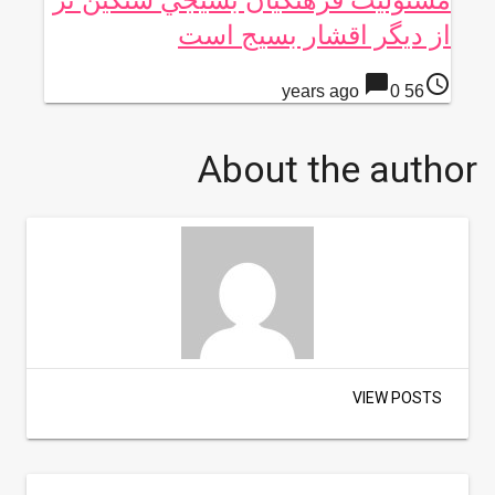
مسئوليت فرهنگيان بسيجي سنگين تر
از ديگر اقشار بسيج است
chat_bubble
access_time
0
56 years ago
About the author
VIEW POSTS