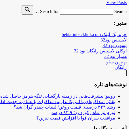
View Posts
search
Search for
Search …
مدیر :
خرید بک لینک behtarinbacklink.com
لایسنس نود32
پسورد نود 32
اوکلی لایسنس رایگان نود 32
همیار نود 32
بهترین سئو
رایگان
نوشته‌های تازه
روبیو: پیشرفت‌هایی در زمینه بازگشایی تنگه هرمز حاصل شده
بقائی: مذاکره‌ای با آمریکا نداریم/ مذاکرات با عمان با جدیت ادام
رشد ۳۴۴ درصدی قیمت روغن/ لبنیات چقدر گران شد؟
تورم تیر ماه رکورد زد؛ ۸۳.۹ درصد
موافقت سران قوا با افزایش قیمت بنزین؟
آخرین دیدگاه‌ها