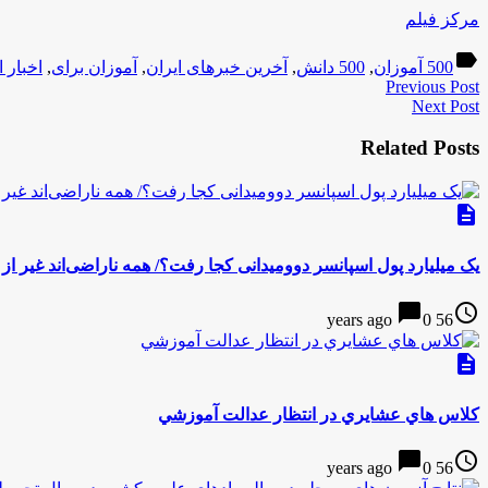
مرکز فیلم
label
500 آموزان
,
500 دانش
,
آخرین خبرهای ایران
,
آموزان برای
,
اخبار 
Previous Post
Next Post
Related Posts
description
یک میلیارد پول اسپانسر دوومیدانی کجا رفت؟/ همه ناراضی‌اند غیر از
chat_bubble
access_time
0
56 years ago
description
كلاس هاي عشايري در انتظار عدالت آموزشي
chat_bubble
access_time
0
56 years ago